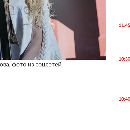
11:4
10:3
ова, фото из соцсетей
10:4
Play