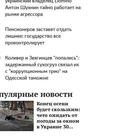
украинский владелец Domino
Антон Шухнин тайно работает на
рынке агрессора
Пенсионеров заставят отдать
5
лишнее: государство все
проконтролирует
Коливер и Звягинцев "попались":
0
задержанный сухогруз связал их
с "коррупционным трио" на
Одесской таможне
пулярные новости
Конец осени
будет скользким:
чего ожидать от
погоды за окном
в Украине 30
ноября