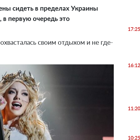
ены сидеть в пределах Украины
, в первую очередь это
17:2
хвасталась своим отдыхом и не где-
16:1
11:2
10:2