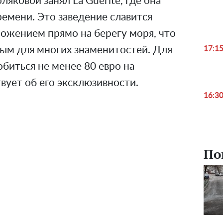
яковой занял La Guerite, где она
емени. Это заведение славится
ожением прямо на берегу моря, что
ным для многих знаменитостей. Для
17:1
обиться не менее 80 евро на
твует об его эксклюзивности.
16:3
По