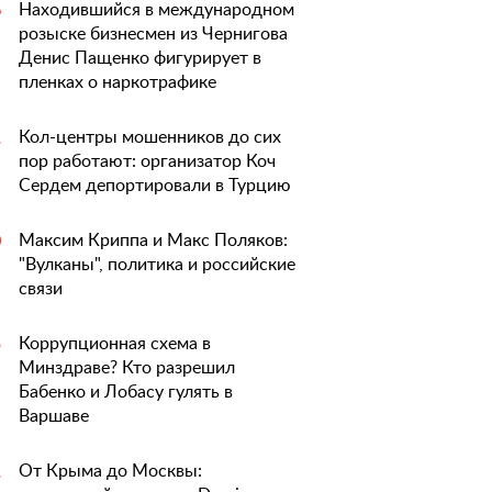
Находившийся в международном
6
розыске бизнесмен из Чернигова
Денис Пащенко фигурирует в
пленках о наркотрафике
Кол-центры мошенников до сих
1
пор работают: организатор Коч
Сердем депортировали в Турцию
Максим Криппа и Макс Поляков:
0
"Вулканы", политика и российские
связи
Коррупционная схема в
5
Минздраве? Кто разрешил
Бабенко и Лобасу гулять в
Варшаве
От Крыма до Москвы:
1