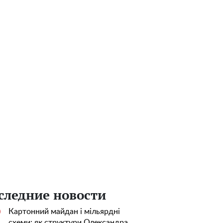
следние новости
Картонний майдан і мільярдні
0
схеми: як структури Олександра