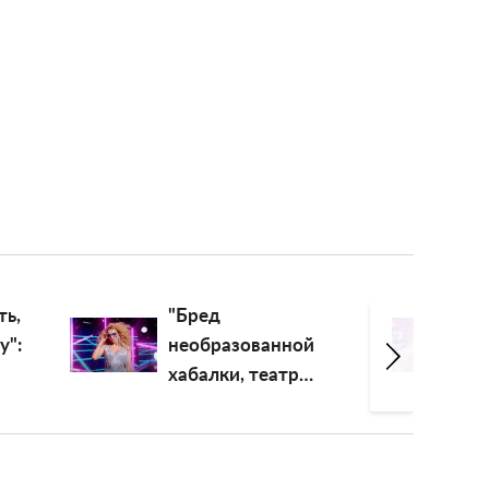
ть,
"Бред
у":
необразованной
хабалки, театр
 до
одного актера":
 над
разъяренную Олю
Полякову