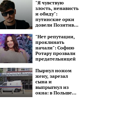
"Я чувствую
злость, ненависть
и обиду":
путинские орки
довели Позитива
до потери
контроля над
"Нет репутации,
эмоциями
проклинать
начали": Софию
Ротару прозвали
предательницей
Пырнул ножом
жену, зарезал
сына и
выпрыгнул из
окна: в Польше
украинец
совершил
кровавую бойню
со своей семьей