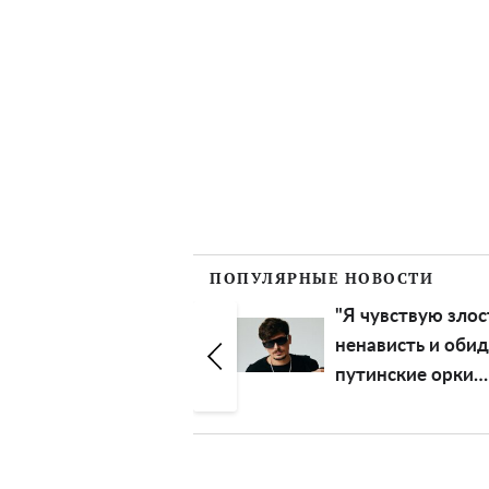
ПОПУЛЯРНЫЕ НОВОСТИ
"Трусами сбила":
"Я чувствую злос
Наталья
ненависть и обид
Могилевская
путинские орки
психанула и
довели Позитива
побежала
потери контроля
уничтожать дрон-
эмоциями