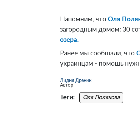
Напомним, что
Оля Поля
загородным домом: 30 со
озера.
Ранее мы сообщали, что
О
украинцам - помощь нуж
Лидия Драник
Автор
Теги:
Оля Полякова