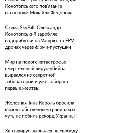
Конотопського пов'язані з
оточенням Михайла Федорова
Схема SkyFall: Олександр
5
Конотопський заробляє
надприбутки на Vampire та FPV-
дронах через фірми-пустушки
Мир на пороге катастрофы:
2
смертельный вирус-убийца
вырвался из секретной
лаборатории и уже собирает
первые жертвы
Железная Тина Кароль бросила
0
вызов собственным границам и
чуть не побила рекорд Украины
Хантавирус вырвался на свободу
5