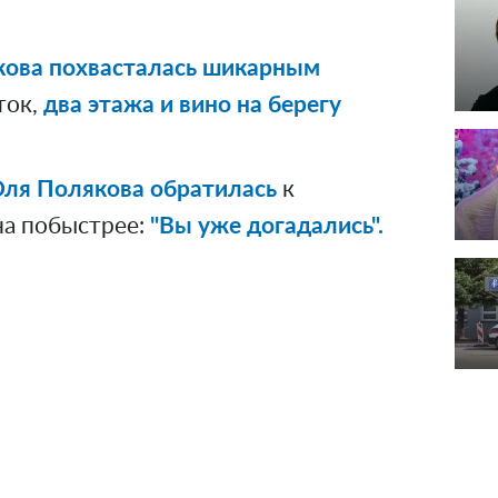
кова похвасталась шикарным
ток,
два этажа и вино на берегу
ля Полякова обратилась
к
на побыстрее:
"Вы уже догадались".