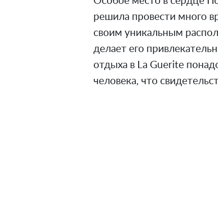
Особое место в сердце Пол
решила провести много вр
своим уникальным распол
делает его привлекатель
отдыха в La Guerite понад
человека, что свидетельс