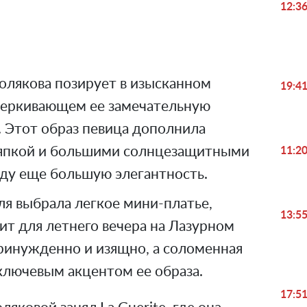
Video
12:3
олякова позирует в изысканном
19:4
черкивающем ее замечательную
. Этот образ певица дополнила
япкой и большими солнцезащитными
11:2
иду еще большую элегантность.
ля выбрала легкое мини-платье,
13:5
ит для летнего вечера на Лазурном
принужденно и изящно, а соломенная
ключевым акцентом ее образа.
17:5