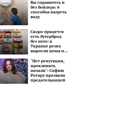
Вы справитесь и
без бойлера: 6
способов нагреть
воду
Скоро придется
есть бутерброд
без него: в
Украине резко
выросли цены на
сливочное масло
"Нет репутации,
проклинать
начали": Софию
Ротару прозвали
предательницей