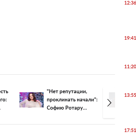
12:3
19:4
11:2
3 знака Зодиака,
13:5
ли":
которые смогут
выдохнуть уже после
15 августа: волны
удачи и моря
17:5
перспектив