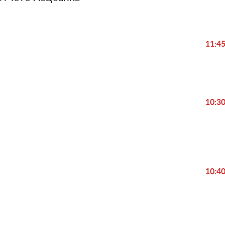
11:4
Play
10:3
Video
10:4