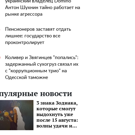
украинский владелец Domino
Антон Шухнин тайно работает на
рынке агрессора
Пенсионеров заставят отдать
5
лишнее: государство все
проконтролирует
Коливер и Звягинцев "попались":
0
задержанный сухогруз связал их
с "коррупционным трио" на
Одесской таможне
пулярные новости
3 знака Зодиака,
которые смогут
выдохнуть уже
после 15 августа:
волны удачи и
моря перспектив