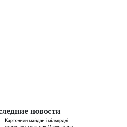
следние новости
Картонний майдан і мільярдні
0
схеми: як структури Олександра