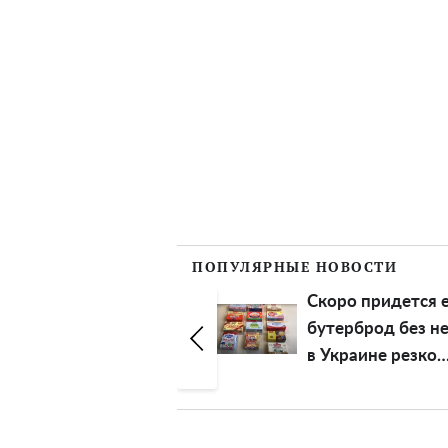
ПОПУЛЯРНЫЕ НОВОСТИ
Скоро придется есть
"Нет репутации,
бутерброд без него:
проклинать нача
в Украине резко
Софию Ротару
выросли цены на
прозвали
сливочное масло
предательницей