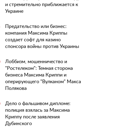
и стремительно приближается к
Украине
Предательство или бизнес:
5
компания Максима Криппы
создает софт для казино
спонсора войны против Украины
Лоббизм, мошенничество и
0
"Ростелеком": Темная сторона
бизнеса Максима Криппи и
оперирующего "Вулканом" Макса
Полякова
Дело о фальшивом дипломе:
0
полиция взялась за Максима
Криппу после заявления
Дубинского