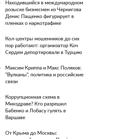
Находившийся в международном
6
розыске бизнесмен из Чернигова
Денис Пащенко фигурирует в
пленках о наркотрафике
Кол-центры мошенников до сих
1
пор работают: организатор Коч
Сердем депортировали в Турцию
Максим Криппа и Макс Поляков:
0
"Вулканы", политика и российские
связи
Вы справитесь и без
Скоро придется ес
Коррупционная схема в
5
бойлера: 6 способов
бутерброд без нег
Минздраве? Кто разрешил
нагреть воду
в Украине резко
Бабенко и Лобасу гулять в
Варшаве
выросли цены на
сливочное масло
От Крыма до Москвы:
1