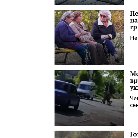
Пе
на
гр
Не
Мо
вр
ух
Че
се
Го