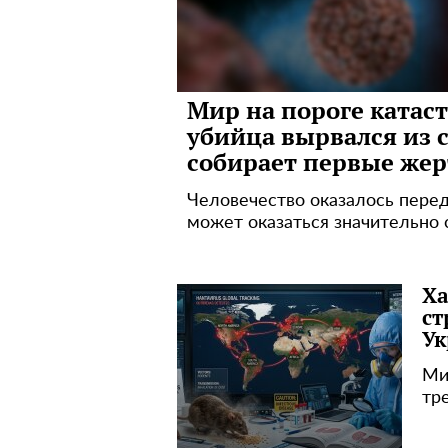
Мир на пороге катас
убийца вырвался из 
собирает первые же
Человечество оказалось перед
может оказаться значительно
Ха
ст
Ук
Ми
тр