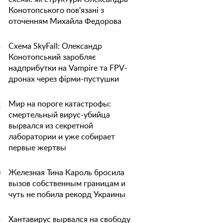
Конотопського пов'язані з
оточенням Михайла Федорова
Схема SkyFall: Олександр
5
Конотопський заробляє
надприбутки на Vampire та FPV-
дронах через фірми-пустушки
Мир на пороге катастрофы:
2
смертельный вирус-убийца
вырвался из секретной
лаборатории и уже собирает
первые жертвы
Железная Тина Кароль бросила
0
вызов собственным границам и
чуть не побила рекорд Украины
Хантавирус вырвался на свободу
5