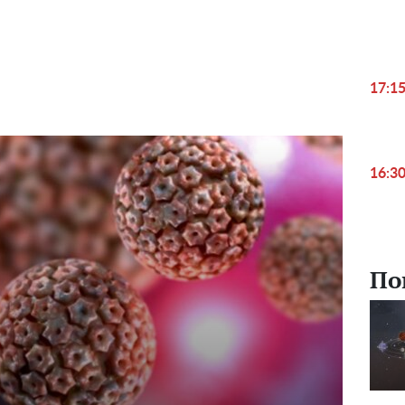
17:1
16:3
По