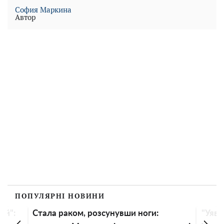
София Маркина
Автор
ПОПУЛЯРНІ НОВИНИ
ий":
Стала раком, розсунувши ноги:
"Уяви