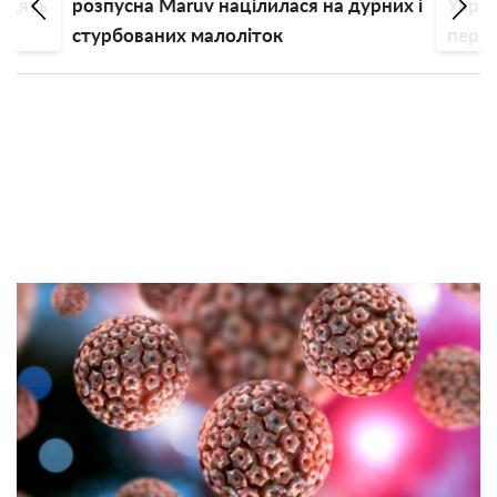
радять
розпусна Maruv націлилася на дурних і
Украї
стурбованих малоліток
перет