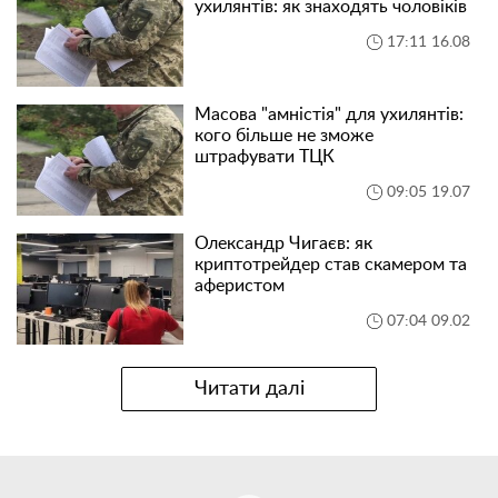
ухилянтів: як знаходять чоловіків
17:11 16.08
Масова "амністія" для ухилянтів:
кого більше не зможе
штрафувати ТЦК
09:05 19.07
Олександр Чигаєв: як
криптотрейдер став скамером та
аферистом
07:04 09.02
Читати далі