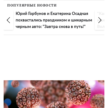
ПОПУЛЯРНЫЕ НОВОСТИ
Юрий Горбунов и Екатерина Осадчая
"Как 
ии
похвастались праздником и шикарным
идиот
черным авто: "Завтра снова в путь!"
Воло
голо