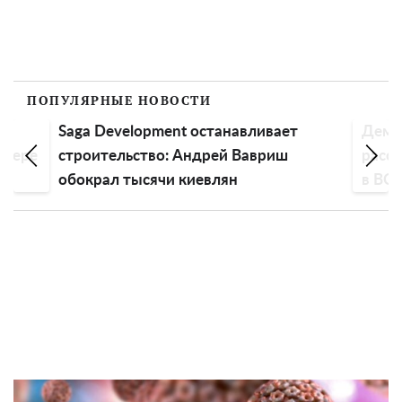
ПОПУЛЯРНЫЕ НОВОСТИ
ка
Saga Development останавливает
Демо
рьере
строительство: Андрей Вавриш
расск
обокрал тысячи киевлян
в ВС