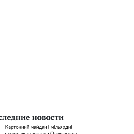
следние новости
Картонний майдан і мільярдні
0
схеми: як структури Олександра