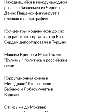
Находившийся в международном
6
розыске бизнесмен из Чернигова
Денис Пащенко фигурирует в
пленках о наркотрафике
Кол-центры мошенников до сих
1
пор работают: организатор Коч
Сердем депортировали в Турцию
Максим Криппа и Макс Поляков:
0
"Вулканы", политика и российские
связи
Коррупционная схема в
5
Минздраве? Кто разрешил
Бабенко и Лобасу гулять в
Варшаве
От Крыма до Москвы:
1