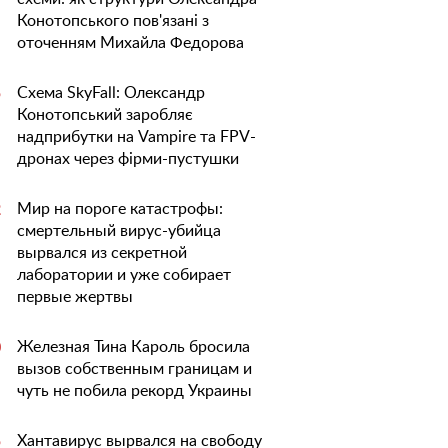
Конотопського пов'язані з
оточенням Михайла Федорова
Схема SkyFall: Олександр
5
Конотопський заробляє
надприбутки на Vampire та FPV-
дронах через фірми-пустушки
Мир на пороге катастрофы:
2
смертельный вирус-убийца
вырвался из секретной
лаборатории и уже собирает
первые жертвы
Железная Тина Кароль бросила
0
вызов собственным границам и
чуть не побила рекорд Украины
Хантавирус вырвался на свободу
5