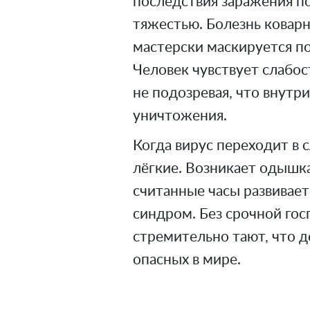
последствия заражения п
тяжестью. Болезнь коварна
мастерски маскируется п
Человек чувствует слабос
не подозревая, что внутр
уничтожения.
Когда вирус переходит в 
лёгкие. Возникает одышка
считанные часы развивае
синдром. Без срочной гос
стремительно тают, что д
опасных в мире.