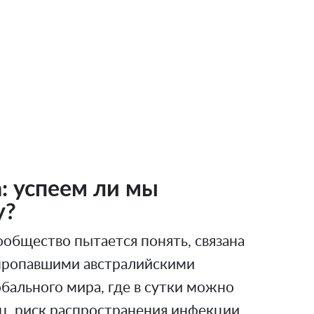
а: успеем ли мы
у?
общество пытается понять, связана
 пропавшими австралийскими
обального мира, где в сутки можно
иц, риск распространения инфекции