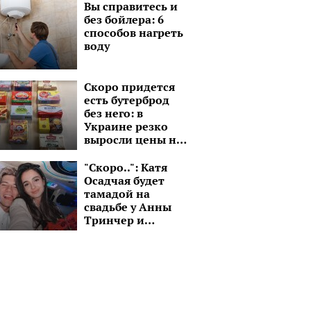
Вы справитесь и
без бойлера: 6
способов нагреть
воду
Скоро придется
есть бутерброд
без него: в
Украине резко
выросли цены на
сливочное масло
"Скоро..": Катя
Осадчая будет
тамадой на
свадьбе у Анны
Тринчер и
Александра
Волошина