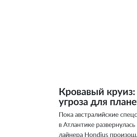
Кровавый круиз:
угроза для план
Пока австралийские спец
в Атлантике развернулась
лайнера Hondius произош