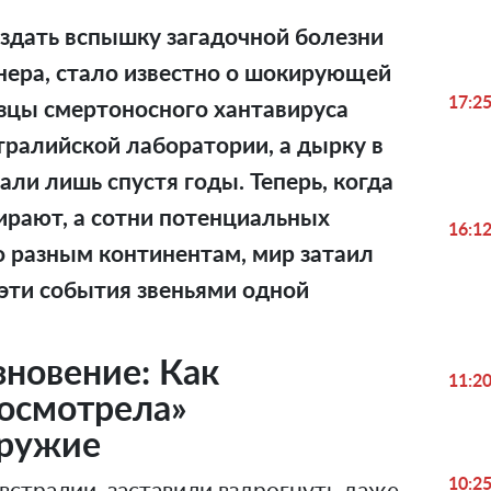
здать вспышку загадочной болезни
нера, стало известно о шокирующей
17:2
зцы смертоносного хантавируса
тралийской лаборатории, а дырку в
али лишь спустя годы. Теперь, когда
ирают, а сотни потенциальных
16:1
о разным континентам, мир затаил
 эти события звеньями одной
зновение: Как
11:2
росмотрела»
оружие
10:2