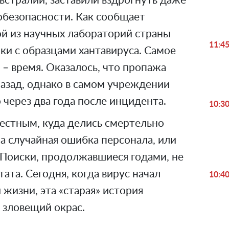
встралии, заставили вздрогнуть даже
обезопасности. Как сообщает
ой из научных лабораторий страны
11:4
ки с образцами хантавируса. Самое
 – время. Оказалось, что пропажа
назад, однако в самом учреждении
 через два года после инцидента.
10:3
вестным, куда делись смертельно
а случайная ошибка персонала, или
 Поиски, продолжавшиеся годами, не
ата. Сегодня, когда вирус начал
10:4
 жизни, эта «старая» история
 зловещий окрас.