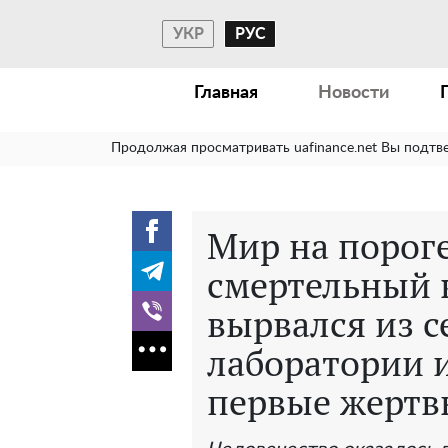
УКР
РУС
Главная
Новости
Продолжая просматривать uafinance.net Вы подтв
Мир на порог
смертельный 
вырвался из с
лаборатории и
первые жертв