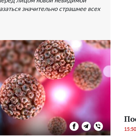
 перед лицом новой невидимой
азаться значительно страшнее всех
По
15:5