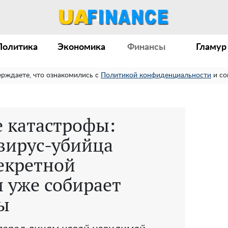
Политика
Экономика
Финансы
Гламур
ерждаете, что ознакомились с
Политикой конфиденциальности
и со
е катастрофы:
вирус-убийца
екретной
 уже собирает
ы