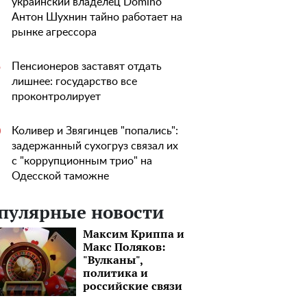
украинский владелец Domino
Антон Шухнин тайно работает на
рынке агрессора
Пенсионеров заставят отдать
5
лишнее: государство все
проконтролирует
Коливер и Звягинцев "попались":
0
задержанный сухогруз связал их
с "коррупционным трио" на
Одесской таможне
пулярные новости
Максим Криппа и
Макс Поляков:
"Вулканы",
политика и
российские связи