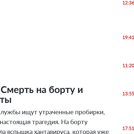
12:3
19:4
Play
Video
11:2
 Смерть на борту и
13:5
еты
службы ищут утраченные пробирки,
 настоящая трагедия. На борту
17:5
ла вспышка хантавируса, которая уже