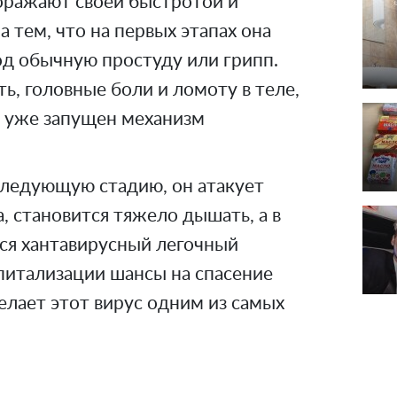
оражают своей быстротой и
 тем, что на первых этапах она
од обычную простуду или грипп.
ть, головные боли и ломоту в теле,
и уже запущен механизм
следующую стадию, он атакует
, становится тяжело дышать, а в
тся хантавирусный легочный
питализации шансы на спасение
елает этот вирус одним из самых