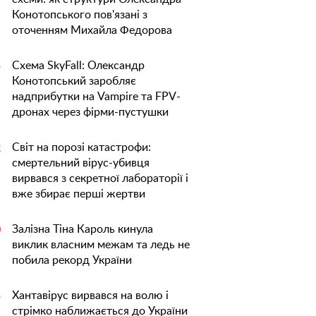
Конотопського пов'язані з
оточенням Михайла Федорова
Схема SkyFall: Олександр
5
Конотопський заробляє
надприбутки на Vampire та FPV-
дронах через фірми-пустушки
Світ на порозі катастрофи:
2
смертельний вірус-убивця
вирвався з секретної лабораторії і
вже збирає перші жертви
Залізна Тіна Кароль кинула
0
виклик власним межам та ледь не
побила рекорд України
Хантавірус вирвався на волю і
5
стрімко наближається до України