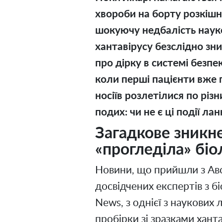
хвороби на борту розкішн
шокуючу недбалість наук
хантавірусу безслідно зни
про дірку в системі безпе
коли перші пацієнти вже 
носіїв розлетілися по різ
подих: чи не є ці події 
Загадкове зникне
«прогледіла» біо
Новини, що прийшли з Авс
досвідчених експертів з б
News, з однієї з наукових
пробірки зі зразками хант