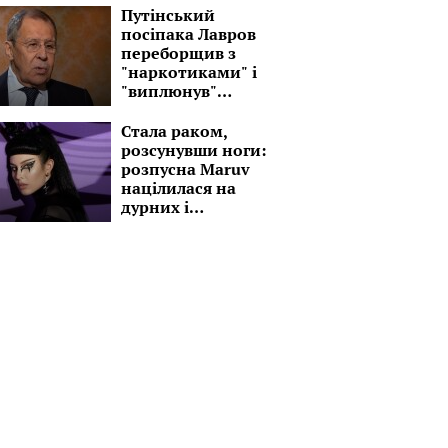
секторі
Путінський
посіпака Лавров
переборщив з
"наркотиками" і
"виплюнув"
чергову маячню
про війну: "Ми не
Стала раком,
вторгалися"
розсунувши ноги:
розпусна Maruv
націлилася на
дурних і
стурбованих
малоліток