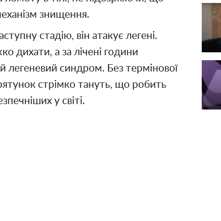
еханізм знищення.
ступну стадію, він атакує легені.
ко дихати, а за лічені години
ий легеневий синдром. Без термінової
орятунок стрімко тануть, що робить
зпечніших у світі.