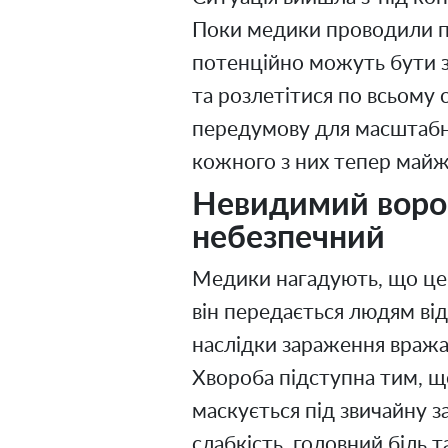
Поки медики проводили пе
потенційно можуть бути 
та розлетітися по всьому 
передумову для масштабно
кожного з них тепер май
Невидимий ворог
небезпечний
Медики нагадують, що цей
він передається людям від
наслідки зараження вража
Хвороба підступна тим, щ
маскується під звичайну з
слабкість, головний біль т