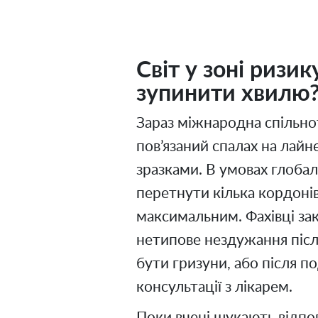
Світ у зоні ризи
зупинити хвилю
Зараз міжнародна спільнот
пов’язаний спалах на лайн
зразками. В умовах глобал
перетнути кілька кордонів
максимальним. Фахівці за
нетипове нездужання післ
бути гризуни, або після 
консультації з лікарем.
Поки вчені шукають відпові