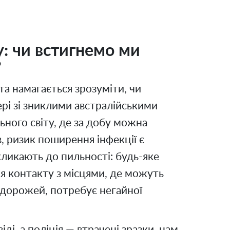
ку: чи встигнемо ми
?
а намагається зрозуміти, чи
ері зі зниклими австралійськими
ьного світу, де за добу можна
, ризик поширення інфекції є
кликають до пильності: будь-яке
я контакту з місцями, де можуть
подорожей, потребує негайної
ді, а поліція — втрачені зразки, нам