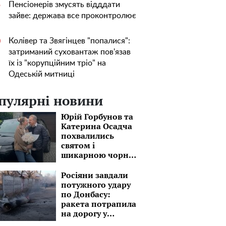
Пенсіонерів змусять відддати
5
зайве: держава все проконтролює
Колівер та Звягінцев "попалися":
0
затриманий суховантаж пов'язав
їх із "корупційним тріо" на
Одеській митниці
пулярні новини
Юрій Горбунов та
Катерина Осадча
похвалились
святом і
шикарною чорню
автівкою: "Завтра
знов в дорогу!"
Росіяни завдали
потужного удару
по Донбасу:
ракета потрапила
на дорогу у
приватному