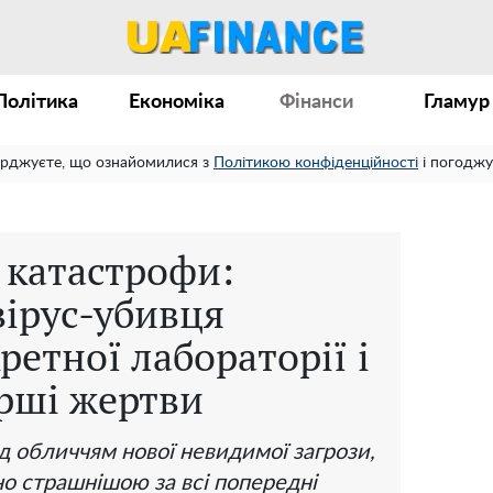
Політика
Економіка
Фінанси
Гламур
ерджуєте, що ознайомилися з
Політикою конфіденційності
і погоджу
і катастрофи:
вірус-убивця
ретної лабораторії і
рші жертви
 обличчям нової невидимої загрози,
о страшнішою за всі попередні