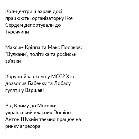
Кол-центри шахраїв досі
1
працюють: організаторку Коч
Сердем депортували до
Туреччини
Максим Кріппа та Макс Поляков:
0
"Вулкани", політика та російські
зв'язки
Корупційна схема у МОЗ? Хто
5
дозволив Бабенку та Лобасу
гуляти у Варшаві
Від Криму до Москви:
1
український власник Domino
Антон Шухнін таємно працює на
ринку агресора