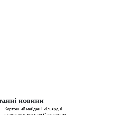
танні новини
Картонний майдан і мільярдні
0
схеми: як структури Олександра