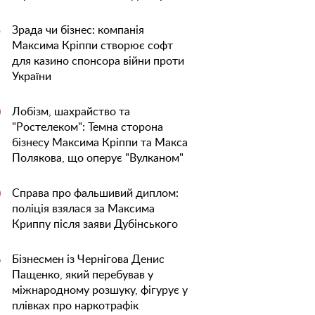
Зрада чи бізнес: компанія
5
Максима Кріппи створює софт
для казино спонсора війни проти
України
Лобізм, шахрайство та
0
"Ростелеком": Темна сторона
бізнесу Максима Кріппи та Макса
Полякова, що оперує "Вулканом"
Справа про фальшивий диплом:
0
поліція взялася за Максима
Криппу після заяви Дубінського
Бізнесмен із Чернігова Денис
6
Пащенко, який перебував у
міжнародному розшуку, фігурує у
плівках про наркотрафік