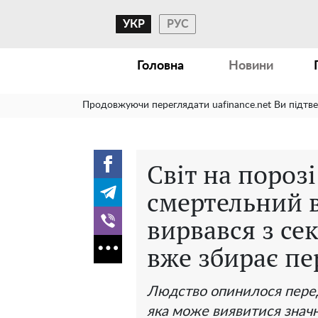
УКР
РУС
Головна
Новини
Продовжуючи переглядати uafinance.net Ви підтв
Світ на пороз
смертельний 
вирвався з сек
вже збирає пе
Людство опинилося перед
яка може виявитися значн