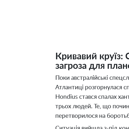
Кривавий круїз: 
загроза для план
Поки австралійські спецс
Атлантиці розгорнулася с
Hondius стався спалах хан
трьох людей. Те, що почи
перетворилося на боротьб
Ситуація вийшла з-під ко