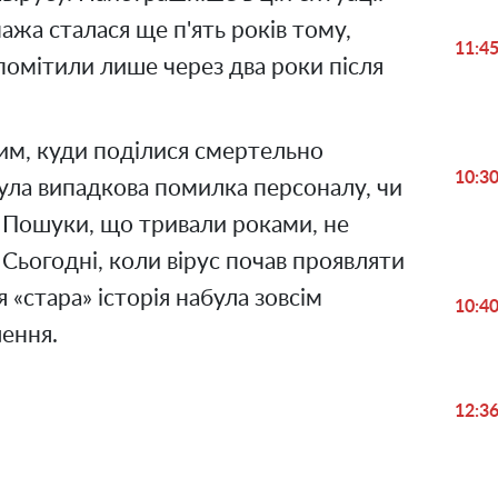
ажа сталася ще п'ять років тому,
11:4
 помітили лише через два роки після
им, куди поділися смертельно
10:3
була випадкова помилка персоналу, чи
 Пошуки, що тривали роками, не
Сьогодні, коли вірус почав проявляти
 «стара» історія набула зовсім
10:4
лення.
12:3