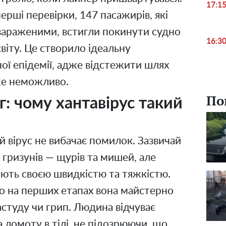
17:1
рші перевірки, 147 пасажирів, які
зараженими, встигли покинути судно
16:3
світу. Це створило ідеальну
ї епідемії, адже відстежити шлях
же неможливо.
По
: чому хантавірус такий
 вірус не вибачає помилок. Зазвичай
 гризунів — щурів та мишей, але
ють своєю швидкістю та тяжкістю.
о на перших етапах вона майстерно
астуду чи грип. Людина відчуває
а ломоту в тілі, не підозрюючи, що