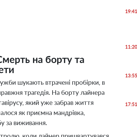
Play
19:4
Video
11:2
Смерть на борту та
ети
13:5
лужби шукають втрачені пробірки, в
правжня трагедія. На борту лайнера
тавірусу, який уже забрав життя
17:5
налося як приємна мандрівка,
у за виживання.
нтролю, коли лайнер пришвартувався.