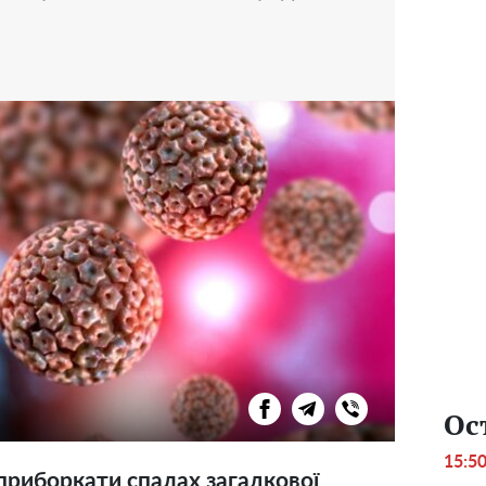
Ос
15:5
приборкати спалах загадкової