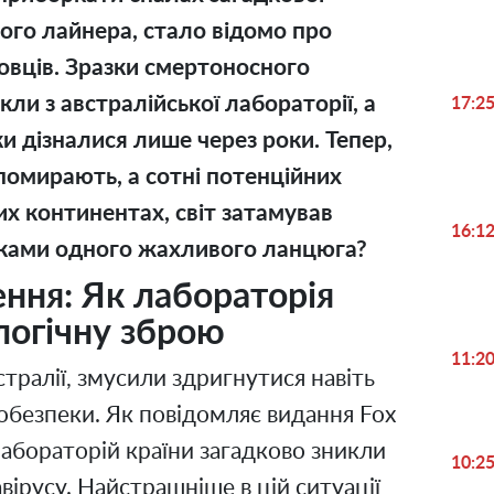
ого лайнера, стало відомо про
овців. Зразки смертоносного
кли з австралійської лабораторії, а
17:2
ки дізналися лише через роки. Тепер,
помирають, а сотні потенційних
них континентах, світ затамував
16:1
ланками одного жахливого ланцюга?
ння: Як лабораторія
логічну зброю
11:2
тралії, змусили здригнутися навіть
іобезпеки. Як повідомляє видання Fox
 лабораторій країни загадково зникли
10:2
авірусу. Найстрашніше в цій ситуації