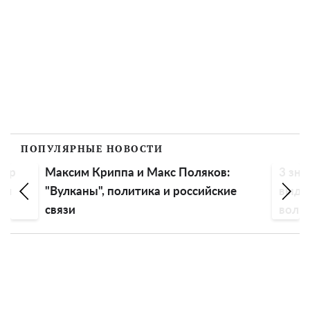
ПОПУЛЯРНЫЕ НОВОСТИ
пор
Максим Криппа и Макс Поляков:
3 зна
ем
"Вулканы", политика и российские
выдох
связи
волны