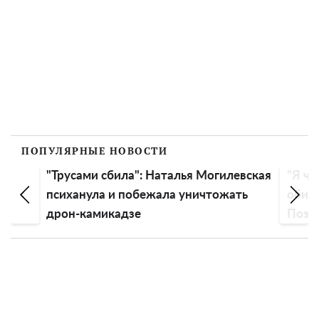
ПОПУЛЯРНЫЕ НОВОСТИ
"Трусами сбила": Наталья Могилевская
"Я чу
психанула и побежала уничтожать
обиду
дрон-камикадзе
Пози
эмоц