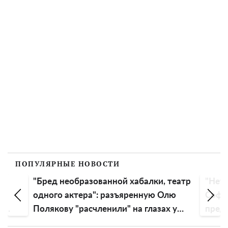
ПОПУЛЯРНЫЕ НОВОСТИ
"Бред необразованной хабалки, театр
"Нет 
одного актера": разъяренную Олю
Софи
д
Полякову "расчленили" на глазах у
пред
россиян