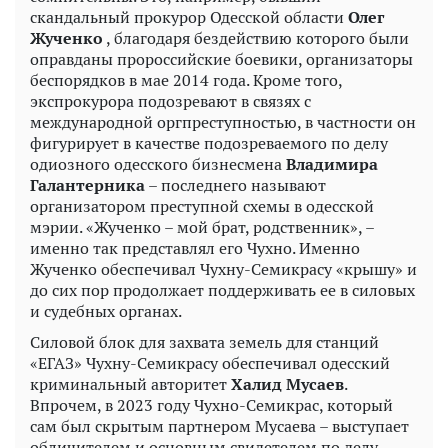
скандальный прокурор Одесской области
Олег
Жученко
, благодаря бездействию которого были
оправданы пророссийские боевики, организаторы
беспорядков в мае 2014 года. Кроме того,
экспрокурора подозревают в связях с
международной оргпреступностью, в частности он
фигурирует в качестве подозреваемого по делу
одиозного одесского бизнесмена
Владимира
Галантерника
– последнего называют
организатором преступной схемы в одесской
мэрии. «Жученко – мой брат, родственник», –
именно так представлял его Чухно. Именно
Жученко обеспечивал Чухну-Семикрасу «крышу» и
до сих пор продолжает поддерживать ее в силовых
и судебных органах.
Силовой блок для захвата земель для станций
«ЕГАЗ» Чухну-Семикрасу обеспечивал одесский
криминальный авторитет
Халид Мусаев
.
Впрочем, в 2023 году Чухно-Семикрас, который
сам был скрытым партнером Мусаева – выступает
обличителем и основным свидетелем по делу