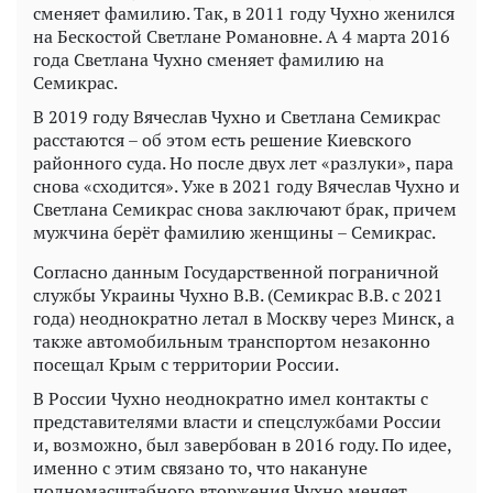
сменяет фамилию. Так, в 2011 году Чухно женился
на Бескостой Светлане Романовне. А 4 марта 2016
года Светлана Чухно сменяет фамилию на
Семикрас.
В 2019 году Вячеслав Чухно и Светлана Семикрас
расстаются – об этом есть решение Киевского
районного суда. Но после двух лет «разлуки», пара
снова «сходится». Уже в 2021 году Вячеслав Чухно и
Светлана Семикрас снова заключают брак, причем
мужчина берёт фамилию женщины – Семикрас.
Согласно данным Государственной пограничной
службы Украины Чухно В.В. (Семикрас В.В. с 2021
года) неоднократно летал в Москву через Минск, а
также автомобильным транспортом незаконно
посещал Крым с территории России.
В России Чухно неоднократно имел контакты с
представителями власти и спецслужбами России
и, возможно, был завербован в 2016 году. По идее,
именно с этим связано то, что накануне
полномасштабного вторжения Чухно меняет