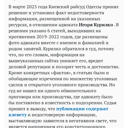
В марте 2023 года Киевский райсуд Одессы принял
решение и установил факт недостоверности
информации, размещенной на указанных
ресурсах, в отношении адвоката
Игоря Курилко
. В
решении указано 6 статей, выходивших на
протяжении 2019-2022 годов, где размещены
фото адвоката вместе с именем и фамилией и
родом занятий. Курилко обратился в суд, потому
что, по его словам, информация на
вышеуказанных сайтах унижает его, вредит
деловой репутации и позорит честь и достоинство.
Кроме конкретных «фактов», в статьях были и
обобщающие изречения по множеству уголовных
сделок и открытого уголовного производства. Но
суд не нашел ни одного обвинительного
приговора или производства, где адвокату было
бы поставлено в известность о подозрении. Судья
пришел к выводу, что
публикации содержат
клевету
и недостоверную информацию,
выставляющую заявителя в негативном свете, что
является нарушением его конституционного