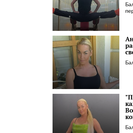
Ба
пе
Ан
ра
св
Ба
"П
ка
Во
ко
Ба