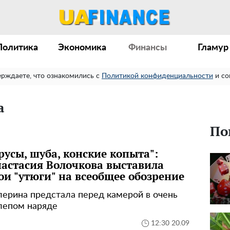
Политика
Экономика
Финансы
Гламур
ерждаете, что ознакомились с
Политикой конфиденциальности
и со
а
По
русы, шуба, конские копыта":
астасия Волочкова выставила
ои "утюги" на всеобщее обозрение
лерина предстала перед камерой в очень
лепом наряде
12:30 20.09