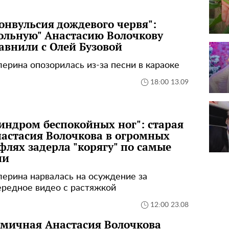
онвульсия дождевого червя":
ольную" Анастасию Волочкову
авнили с Олей Бузовой
лерина опозорилась из-за песни в караоке
18:00 13.09
индром беспокойных ног": старая
астасия Волочкова в огромных
флях задерла "корягу" по самые
ши
лерина нарвалась на осуждение за
ередное видео с растяжкой
12:00 23.08
мичная Анастасия Волочкова