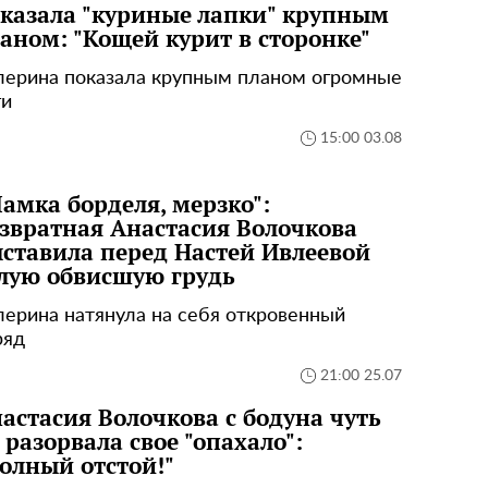
казала "куриные лапки" крупным
аном: "Кощей курит в сторонке"
лерина показала крупным планом огромные
ги
15:00 03.08
амка борделя, мерзко":
звратная Анастасия Волочкова
ставила перед Настей Ивлеевой
лую обвисшую грудь
лерина натянула на себя откровенный
ряд
21:00 25.07
астасия Волочкова с бодуна чуть
 разорвала свое "опахало":
олный отстой!"