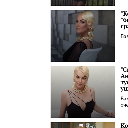
"К
"б
ср
Ба
"С
Ан
ту
у
Ба
оч
Ко