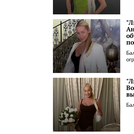
"Л
Ан
об
п
Ба
ог
"Л
Во
вы
Ба