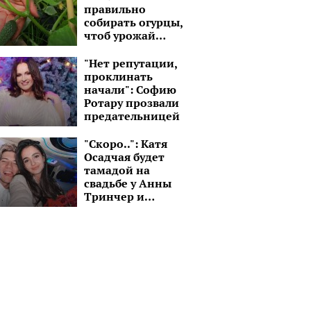
правильно
собирать огурцы,
чтоб урожай
хранился как
можно дольше
"Нет репутации,
проклинать
начали": Софию
Ротару прозвали
предательницей
"Скоро..": Катя
Осадчая будет
тамадой на
свадьбе у Анны
Тринчер и
Александра
Волошина