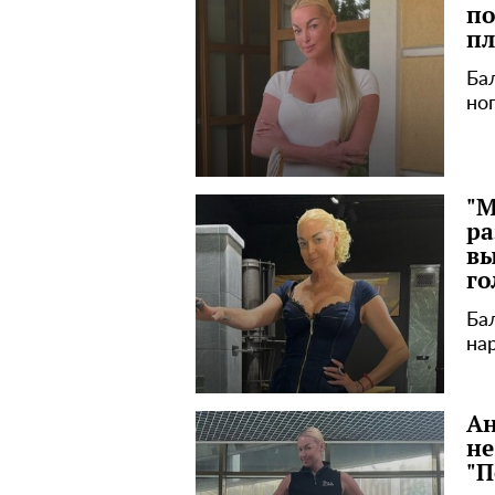
по
пл
Ба
но
"М
ра
вы
го
Ба
на
Ан
не
"П