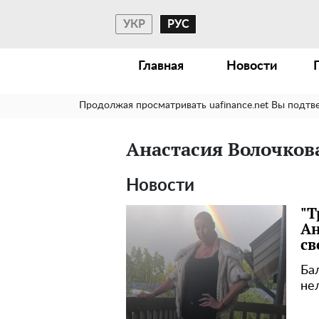
УКР
РУС
Главная
Новости
Продолжая просматривать uafinance.net Вы подтв
Анастасия Волочков
Новости
"Т
Ан
св
Ба
не