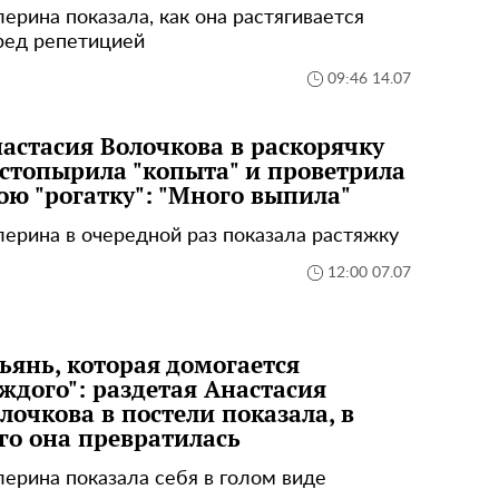
лерина показала, как она растягивается
ред репетицией
09:46 14.07
астасия Волочкова в раскорячку
стопырила "копыта" и проветрила
ою "рогатку": "Много выпила"
лерина в очередной раз показала растяжку
12:00 07.07
ьянь, которая домогается
ждого": раздетая Анастасия
лочкова в постели показала, в
го она превратилась
лерина показала себя в голом виде