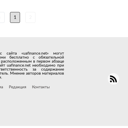
‹
1
2
сайта «uafinance.net» могут
лями бесплатно с обязательной
t, расположенным в первом абзаце
айт uafinance.net необходимо при
тветственность за содержание
тель. Мнение авторов материалов
.
ма
Редакция
Контакты