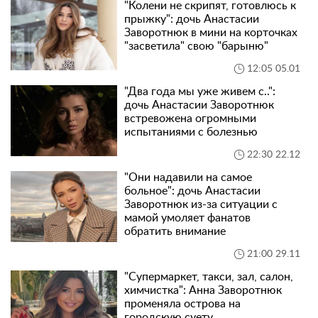
"Колени не скрипят, готовлюсь к
прыжку": дочь Анастасии
Заворотнюк в мини на корточках
"засветила" свою "барыню"
12:05 05.01
"Два года мы уже живем с..":
дочь Анастасии Заворотнюк
встревожена огромными
испытаниями с болезнью
22:30 22.12
"Они надавили на самое
больное": дочь Анастасии
Заворотнюк из-за ситуации с
мамой умоляет фанатов
обратить внимание
21:00 29.11
"Супермаркет, такси, зал, салон,
химчистка": Анна Заворотнюк
променяла острова на
городскую суету