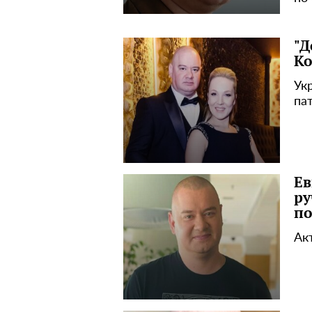
"Д
Ко
Ук
па
Ев
ру
по
Ак