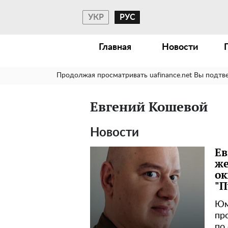
УКР
РУС
Главная
Новости
Продолжая просматривать uafinance.net Вы подтв
Евгений Кошевой
Новости
Ев
же
ок
"П
Юм
пр
по