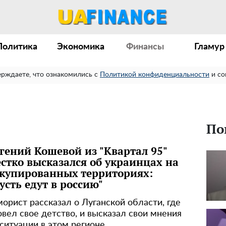
Политика
Экономика
Финансы
Гламур
ерждаете, что ознакомились с
Политикой конфиденциальности
и со
По
гений Кошевой из "Квартал 95"
стко высказался об украинцах на
купированных территориях:
усть едут в россию"
орист рассказал о Луганской области, где
овел свое детство, и высказал свои мнения
 ситуации в этом регионе