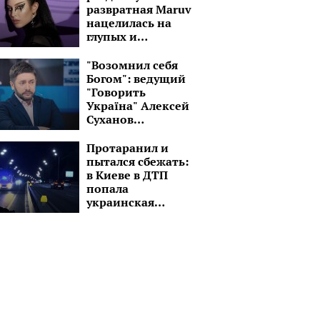
развратная Maruv
нацелилась на
глупых и
озабоченных
малолеток
"Возомнил себя
Богом": ведущий
"Говорить
Україна" Алексей
Суханов
превратился в
пастыря
Протаранил и
пытался сбежать:
в Киеве в ДТП
попала
украинская
ведущая, детали