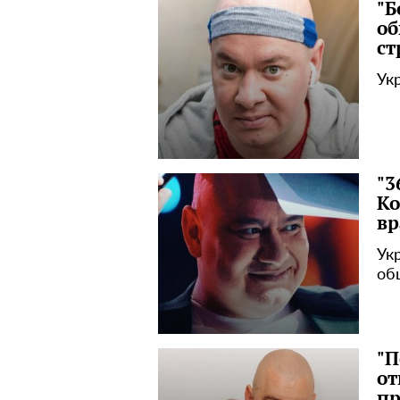
"Б
об
ст
Ук
"3
Ко
вр
Ук
об
"П
от
пр