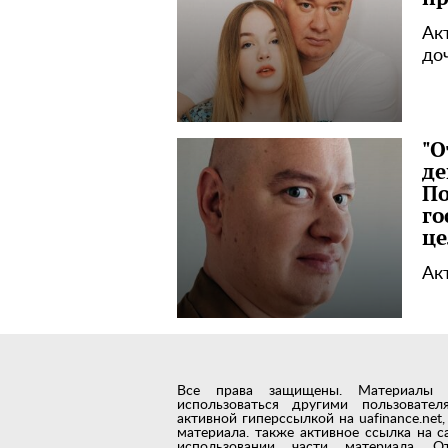
Ак
до
"О
де
По
го
це
Ак
Все права защищены. Материалы с 
использоваться другими пользовате
активной гиперссылкой на uafinance.ne
материала. также активное ссылка на с
использовании части материала. О