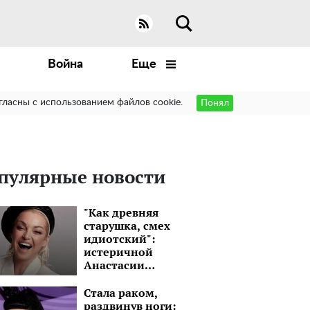
Война
Еще
гласны с использованием файлов cookie.
Понял
пулярные новости
"Как древняя
старушка, смех
идиотский":
истеричной
Анастасии
Волочковой
советуют
Стала раком,
подлечить голову
раздвинув ноги: