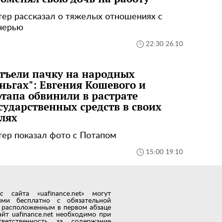
тер рассказал о тяжелых отношениях с
черью
22:30 26.10
тъели пачку на народных
ньгах": Евгения Кошевого и
тапа обвинили в растрате
сударственных средств в своих
лях
тер показал фото с Потапом
15:00 19.10
сайта «uafinance.net» могут
лями бесплатно с обязательной
t, расположенным в первом абзаце
айт uafinance.net необходимо при
тветственность за содержание