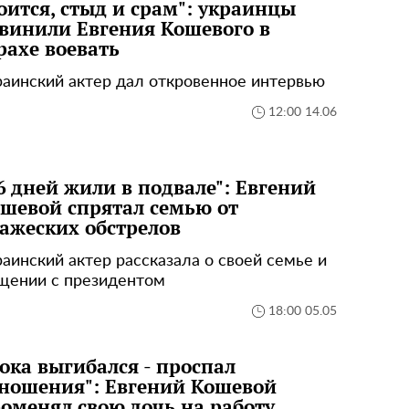
оится, стыд и срам": украинцы
винили Евгения Кошевого в
рахе воевать
раинский актер дал откровенное интервью
12:00 14.06
6 дней жили в подвале": Евгений
шевой спрятал семью от
ажеских обстрелов
раинский актер рассказала о своей семье и
щении с президентом
18:00 05.05
ока выгибался - проспал
ношения": Евгений Кошевой
оменял свою дочь на работу