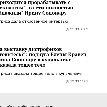
риходится прорабатывать с
ихологом": в сети полностью
бнажили" Ирину Сопонару
триса дала откровенное интервью
21:30 09.02
а выставку дистрофиков
товитесь?": подруга Елены Кравец
ина Сопонару в купальнике
казала тощее тело
триса показала тощее тело в купальнике
13:30 11.01
сайта «uafinance.net» могут