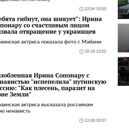
22:04 10.03
ебята гибнут, она шикует": Ирина
понару со счастливым лицом
звала отвращение у украинцев
раинская актриса показала фото с Майами
10:18 23.02
лобленная Ирина Сопонару с
навистью "испепелила" путинскую
ссию: "Как плесень, паразит на
не Земли"
раинская актриса высказала россиянам
ою ненависть
12:00 02.07