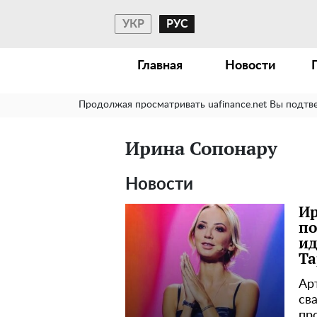
УКР
РУС
Главная
Новости
Продолжая просматривать uafinance.net Вы подтв
Ирина Сопонару
Новости
Ир
по
ид
Та
Ар
св
пр