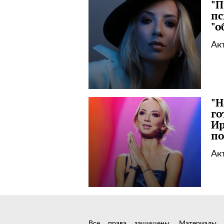
"П
пс
"о
Ак
"Н
го
Ир
по
Ак
Все права защищены. Материалы с 