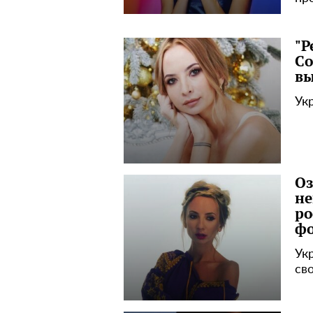
"Р
Со
вы
Ук
Оз
не
ро
фо
Ук
св