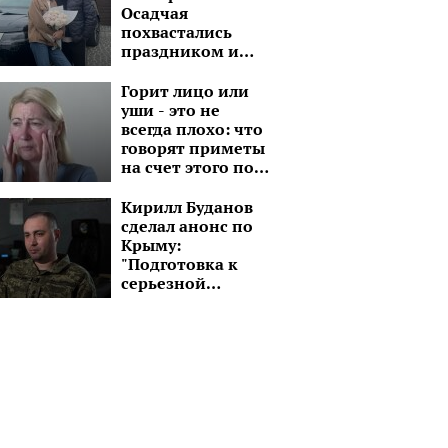
Осадчая
похвастались
праздником и
шикарным
черным авто:
Горит лицо или
"Завтра снова в
уши - это не
путь!"
всегда плохо: что
говорят приметы
на счет этого по
дням недели
Кирилл Буданов
сделал анонс по
Крыму:
"Подготовка к
серьезной
операции"