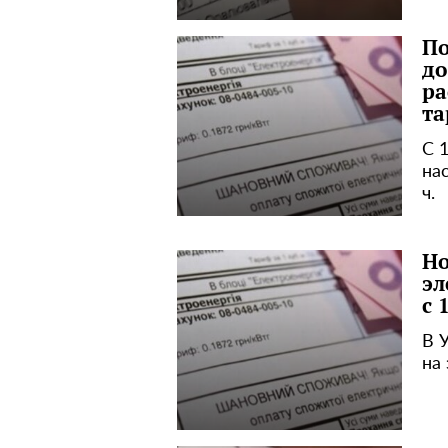
По
до
ра
та
С 
на
ч.
Но
эл
с 
В 
на