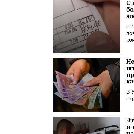
С 
бо
эл
С 
по
ко
Не
шт
пр
ка
В 
ст
Эт
и 
на