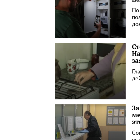
По
по
до
Ст
На
за
Гл
де
За
ме
эт
Со