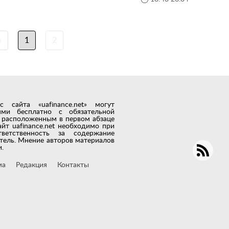
‹
1
2
сайта «uafinance.net» могут
лями бесплатно с обязательной
t, расположенным в первом абзаце
айт uafinance.net необходимо при
тветственность за содержание
тель. Мнение авторов материалов
.
ма
Редакция
Контакты