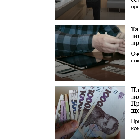
ес
пр
Та
по
пр
Оч
со
Пл
по
Пр
щ
Пр
ко