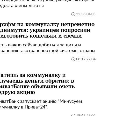
ть определенные группы граждан, которым
едоставлены льготы
22:58 04.05
рифы на коммуналку непременно
днимутся: украинцев попросили
иготовить кошельки и свечки
ень важно сейчас добиться защиты и
хранения газотранспортной системы страны
08:17 27.04
атишь за коммуналку и
лучаешь деньги обратно: в
иватБанке объявили очень
едрую акцию
иватБанк запускает акцию "Минусуем
ммуналку в Приват24".
18:43 26.04