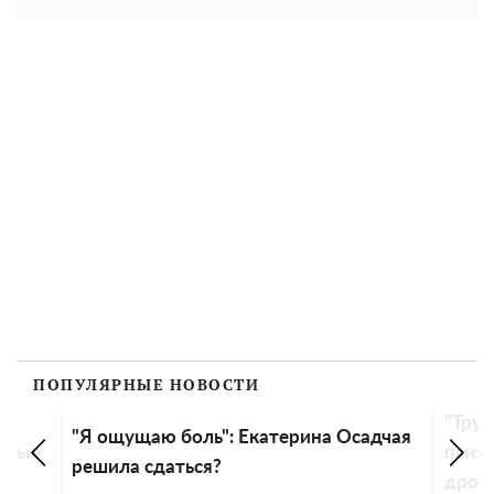
ПОПУЛЯРНЫЕ НОВОСТИ
в
"Трус
"Я ощущаю боль": Екатерина Осадчая
совые
псих
решила сдаться?
дрон