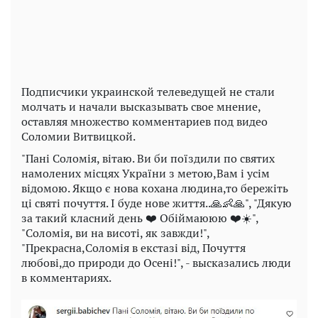
Video
Подписчики украинской телеведущей не стали
молчать и начали высказывать свое мнение,
оставляя множество комментариев под видео
Соломии Витвицкой.
"Пані Соломія, вітаю. Ви би поїздили по святих
намолених місцях України з метою,Вам і усім
відомою. Якщо є нова кохана людина,то бережіть
ці святі почуття. І буде нове життя..🙏👶🙏", "Дякую
за такий класний день ❤️ Обіймаююю ❤️☀️",
"Соломія, ви на висоті, як завжди!",
"Прекрасна,Соломія в екстазі від, Почуття
любові,до природи до Осені!", - высказались люди
в комментариях.