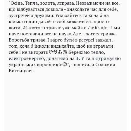
"Осінь. Тепла, золота, яскрава. Незважаючи на все,
що відбувається довкола - знаходьте час для себе,
зустрічей з друзями. Усміхайтесь та хоча б на
кілька годин давайте собі можливість просто
жити. 24 лютого триває уже майже 7 місяців - і ми
наче поставили все на паузу. Але… життя триває.
Боротьба триває. І варто бути в ресурсі завжди,
тож, хоча б інколи видихайте, щоб не втрачати
себе і не вигорати💛💙💪🏼 Бережімо тепло,
електроенергію, донатимо на ЗСУ та підтримуємо
українських виробників😉", - написала Соломия
Витвицкая.
Play