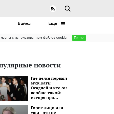
Война
Еще
гласны с использованием файлов cookie.
Понял
пулярные новости
Где делся первый
муж Кати
Осадчей и кто он
вообще такой:
исторя про
бизнесмена,
который на 15 лет
Горит лицо или
старше
уши - это не