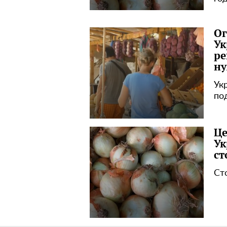
Ог
Ук
ре
ну
Ук
по
Це
Ук
ст
Ст