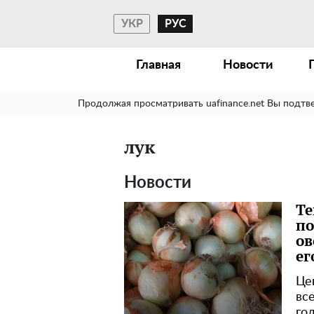
УКР
РУС
Главная
Новости
Продолжая просматривать uafinance.net Вы подтв
лук
Новости
Те
по
ов
ег
Це
вс
го