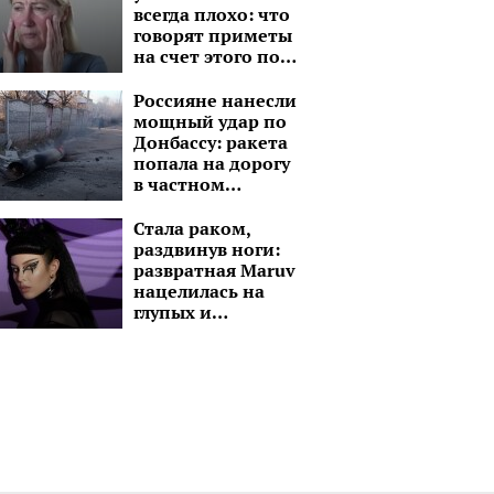
всегда плохо: что
говорят приметы
на счет этого по
дням недели
Россияне нанесли
мощный удар по
Донбассу: ракета
попала на дорогу
в частном
секторе
Стала раком,
раздвинув ноги:
развратная Maruv
нацелилась на
глупых и
озабоченных
малолеток