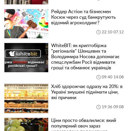
Рейдер Астіон та бізнесмен
Косюк через суд банкрутують
відомий агрохолдинг?
22:10 07.12
WhiteBIT: як криптобіржа
"регіоналів" Шенцевих та
Володимира Носова допомагає
спецслужбам Росії відмивати
гроші та обманює українців
09:40 14.08
Хліб здорожчає одразу на 20%: в
Україні змушені піднімати ціни,
які причини
19:36 09.08
Ціни просто обвалилися: який
популярний овоч зараз