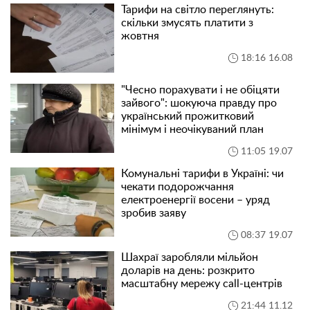
Тарифи на світло переглянуть:
скільки змусять платити з
жовтня
18:16 16.08
"Чесно порахувати і не обіцяти
зайвого": шокуюча правду про
український прожитковий
мінімум і неочікуваний план
11:05 19.07
Комунальні тарифи в Україні: чи
чекати подорожчання
електроенергії восени – уряд
зробив заяву
08:37 19.07
Шахраї заробляли мільйон
доларів на день: розкрито
масштабну мережу call-центрів
21:44 11.12