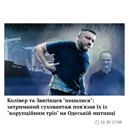
Колівер та Звягінцев "попалися":
затриманий суховантаж пов'язав їх із
"корупційним тріо" на Одеській митниці
16:30 17.08