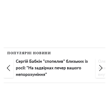
ПОПУЛЯРНІ НОВИНИ
Сергій Бабкін "спопелив" близьких із
Олена
росії: "На задвірках печер вашого
жахли
непорозуміння"
внутр
всере