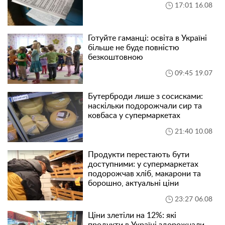
17:01 16.08
Готуйте гаманці: освіта в Україні
більше не буде повністю
безкоштовною
09:45 19.07
Бутерброди лише з сосисками:
наскільки подорожчали сир та
ковбаса у супермаркетах
21:40 10.08
Продукти перестають бути
доступними: у супермаркетах
подорожчав хліб, макарони та
борошно, актуальні ціни
23:27 06.08
Ціни злетіли на 12%: які
продукти в Україні здорожчали