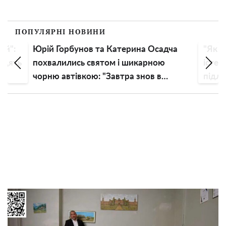
ПОПУЛЯРНІ НОВИНИ
ий":
Юрій Горбунов та Катерина Осадча
"Як д
радять
похвалились святом і шикарною
істер
чорню автівкою: "Завтра знов в
підлі
дорогу!"