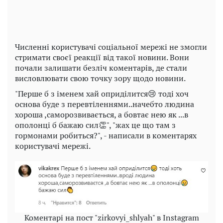
Численні користувачі соціальної мережі не змогли
стримати своєї реакції від такої новини. Вони
почали залишати безліч коментарів, де стали
висловлювати свою точку зору щодо новини.
"Перше б з іменем хай оприділится😢 тоді хоч
основа буде з перевтіленнями..начебто людина
хороша ,саморозвивається, а бовтає нею як ...в
ополонці б бажаю сил👏", "жах це що там з
гормонами робиться?", - написали в коментарях
користувачі мережі.
Коментарі на пост "zirkovyi_shlyah" в Instagram