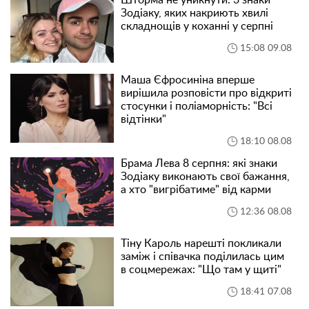
Шторма не уникнути: 3 знаки
Зодіаку, яких накриють хвилі
складнощів у коханні у серпні
15:08 09.08
Маша Єфросиніна вперше
вирішила розповісти про відкриті
стосунки і поліаморність: "Всі
відтінки"
18:10 08.08
Брама Лева 8 серпня: які знаки
Зодіаку виконають свої бажання,
а хто "вигрібатиме" від карми
12:36 08.08
Тіну Кароль нарешті покликали
заміж і співачка поділилась цим
в соцмережах: "Що там у щиті"
18:41 07.08