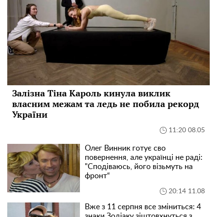
Залізна Тіна Кароль кинула виклик
власним межам та ледь не побила рекорд
України
11:20 08.05
Олег Винник готує сво
повернення, але українці не раді:
"Сподіваюсь, його візьмуть на
фронт“
20:14 11.08
Вже з 11 серпня все зміниться: 4
знаки Зодіаку зіштовхнуться з