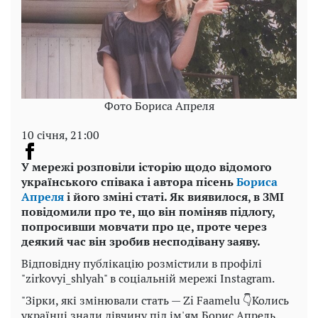
Фото Бориса Апреля
10 січня, 21:00
У мережі розповіли історію щодо відомого
українського співака і автора пісень
Бориса
Апреля
і його зміні статі. Як виявилося, в ЗМІ
повідомили про те, що він поміняв підлогу,
попросивши мовчати про це, проте через
деякий час він зробив несподівану заяву.
Відповідну публікацію розмістили в профілі
"zirkovyi_shlyah" в соціальній мережі Instagram.
"Зірки, які змінювали стать — Zi Faamelu 👇Колись
українці знали дівчину під ім'ям Борис Апрель.