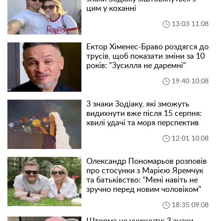
цим у коханні
13:03 11.08
Ектор Хіменес-Браво роздягся до
трусів, щоб показати зміни за 10
років: "Зусилля не даремні"
19:40 10.08
3 знаки Зодіаку, які зможуть
видихнути вже після 15 серпня:
хвилі удачі та моря перспектив
12:01 10.08
Олександр Пономарьов розповів
про стосунки з Марією Яремчук
та батьківство: "Мені навіть не
зручно перед новим чоловіком"
18:35 09.08