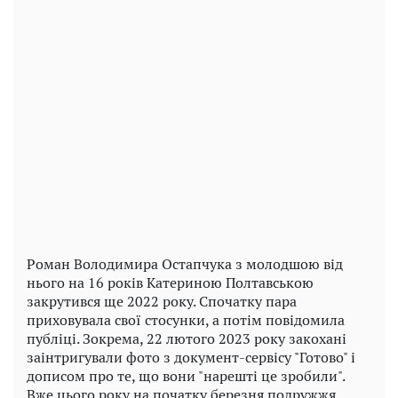
Роман Володимира Остапчука з молодшою від
нього на 16 років Катериною Полтавською
закрутився ще 2022 року. Спочатку пара
приховувала свої стосунки, а потім повідомила
публіці. Зокрема, 22 лютого 2023 року закохані
заінтригували фото з документ-сервісу "Готово" і
дописом про те, що вони "нарешті це зробили".
Вже цього року на початку березня подружжя