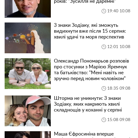
років: "Зусилля не даремні"
19:40 10.08
3 знаки Зодіаку, які зможуть
видихнути вже після 15 серпня:
хвилі удачі та моря перспектив
12:01 10.08
Олександр Пономарьов розповів
про стосунки з Марією Яремчук
та батьківство: "Мені навіть не
зручно перед новим чоловіком"
18:35 09.08
Шторма не уникнути: 3 знаки
Зодіаку, яких накриють хвилі
складнощів у коханні у серпні
15:08 09.08
Маша Єфросиніна вперше