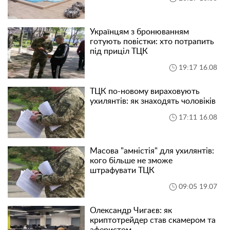
Українцям з бронюванням
готують повістки: хто потрапить
під приціл ТЦК
19:17 16.08
ТЦК по-новому вираховують
ухилянтів: як знаходять чоловіків
17:11 16.08
Масова "амністія" для ухилянтів:
кого більше не зможе
штрафувати ТЦК
09:05 19.07
Олександр Чигаєв: як
криптотрейдер став скамером та
аферистом