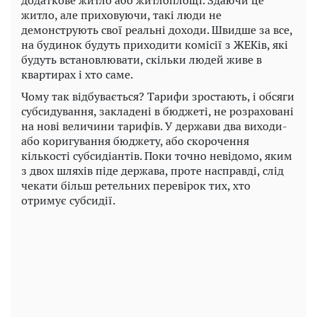
додаткове житло або житлоплощі. Здаючи це
житло, але приховуючи, такі люди не
демонструють свої реальні доходи. Швидше за все,
на будинок будуть приходити комісії з ЖЕКів, які
будуть встановлювати, скільки людей живе в
квартирах і хто саме.
Чому так відбувається? Тарифи зростають, і обсяги
субсидування, закладені в бюджеті, не розраховані
на нові величини тарифів. У держави два виходи-
або коригування бюджету, або скорочення
кількості субсидіантів. Поки точно невідомо, яким
з двох шляхів піде держава, проте насправді, слід
чекати більш ретельних перевірок тих, хто
отримує субсидії.