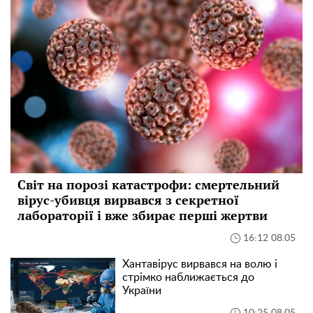
Світ на порозі катастрофи: смертельний
вірус-убивця вирвався з секретної
лабораторії і вже збирає перші жертви
16:12 08.05
Хантавірус вирвався на волю і
стрімко наближається до
України
10:25 08.05