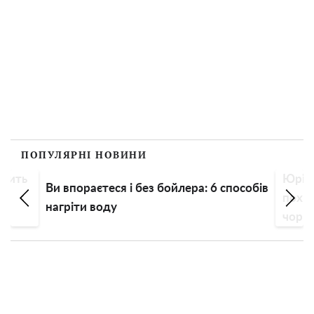
ПОПУЛЯРНІ НОВИНИ
орить
Юрій 
Ви впораєтеся і без бойлера: 6 способів
похв
нагріти воду
чорню
дорог