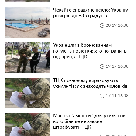
Чекайте справжнє пекло: Україну
розігріє до +35 градусів
20:19 16.08
Українцям з бронюванням
готують повістки: хто потрапить
під приціл ТЦК
19:17 16.08
ТЦК по-новому вираховують
ухилянтів: як знаходять чоловіків
17:11 16.08
Масова "амністія" для ухилянтів:
кого більше не зможе
штрафувати ТЦК