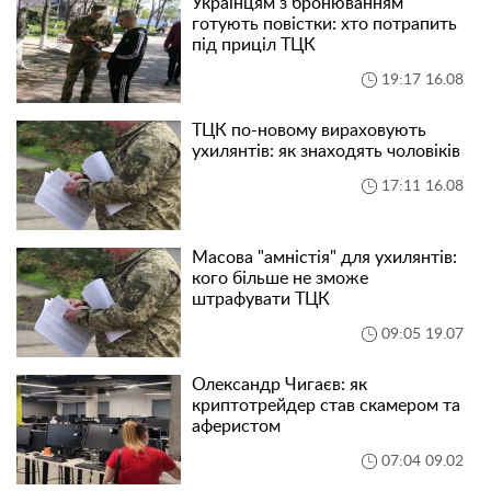
Українцям з бронюванням
готують повістки: хто потрапить
під приціл ТЦК
19:17 16.08
ТЦК по-новому вираховують
ухилянтів: як знаходять чоловіків
17:11 16.08
Масова "амністія" для ухилянтів:
кого більше не зможе
штрафувати ТЦК
09:05 19.07
Олександр Чигаєв: як
криптотрейдер став скамером та
аферистом
07:04 09.02