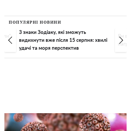
ПОПУЛЯРНІ НОВИНИ
3 знаки Зодіаку, які зможуть
али":
Ви вп
видихнути вже після 15 серпня: хвилі
ею
нагрі
удачі та моря перспектив