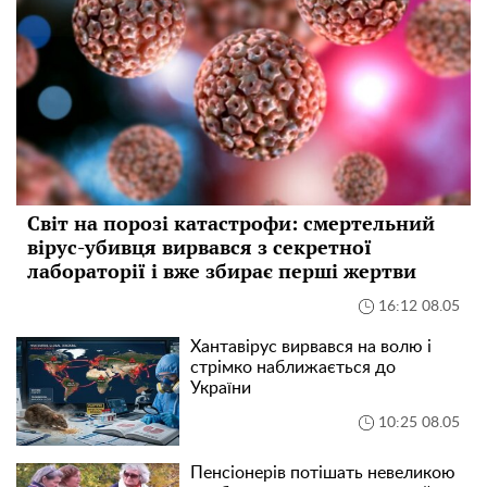
Світ на порозі катастрофи: смертельний
вірус-убивця вирвався з секретної
лабораторії і вже збирає перші жертви
16:12 08.05
Хантавірус вирвався на волю і
стрімко наближається до
України
10:25 08.05
Пенсіонерів потішать невеликою