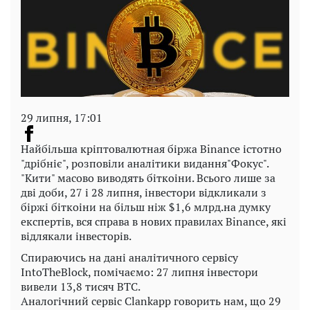
29 липня, 17:01
Найбільша кріптовалютная біржа Binance істотно
"дрібніє", розповіли аналітики видання"Фокус".
"Кити" масово виводять біткоіни. Всього лише за
дві доби, 27 і 28 липня, інвестори відкликали з
біржі біткоіни на більш ніж $1,6 млрд.на думку
експертів, вся справа в нових правилах Binance, які
відлякали інвесторів.
Спираючись на дані аналітичного сервісу
IntoTheBlock, помічаємо: 27 липня інвестори
вивели 13,8 тисяч ВТС.
Аналогічний сервіс Clankapp говорить нам, що 29