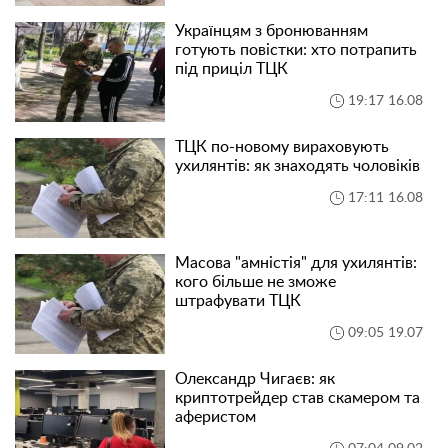
Українцям з бронюванням
готують повістки: хто потрапить
під приціл ТЦК
19:17 16.08
ТЦК по-новому вираховують
ухилянтів: як знаходять чоловіків
17:11 16.08
Масова "амністія" для ухилянтів:
кого більше не зможе
штрафувати ТЦК
09:05 19.07
Олександр Чигаєв: як
криптотрейдер став скамером та
аферистом