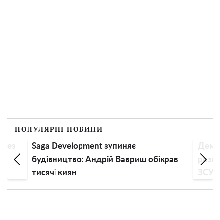
ПОПУЛЯРНІ НОВИНИ
 без
Saga Development зупиняє
Демоб
 на
будівництво: Андрій Вавриш обікрав
розпо
тисячі киян
ЗСУ