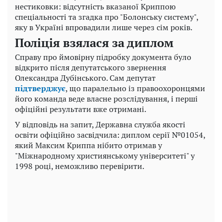
нестиковки: відсутність вказаної Криппою
спеціальності та згадка про "Болонську систему",
яку в Україні впровадили лише через сім років.
Поліція взялася за диплом
Справу про ймовірну підробку документа було
відкрито після депутатського звернення
Олександра Дубінського. Сам депутат
підтверджує
, що паралельно із правоохоронцями
його команда веде власне розслідування, і перші
офіційні результати вже отримані.
У відповідь на запит, Державна служба якості
освіти офіційно засвідчила: диплом серії №01054,
який Максим Криппа нібито отримав у
"Міжнародному християнському університеті" у
1998 році, неможливо перевірити.