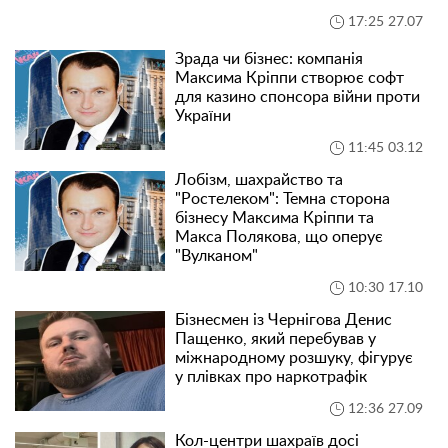
17:25 27.07
Зрада чи бізнес: компанія
Максима Кріппи створює софт
для казино спонсора війни проти
України
11:45 03.12
Лобізм, шахрайство та
"Ростелеком": Темна сторона
бізнесу Максима Кріппи та
Макса Полякова, що оперує
"Вулканом"
10:30 17.10
Бізнесмен із Чернігова Денис
Пащенко, який перебував у
міжнародному розшуку, фігурує
у плівках про наркотрафік
12:36 27.09
Кол-центри шахраїв досі