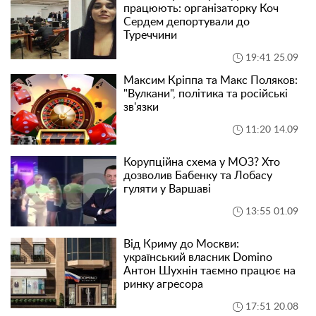
працюють: організаторку Коч
Сердем депортували до
Туреччини
19:41 25.09
Максим Кріппа та Макс Поляков:
"Вулкани", політика та російські
зв'язки
11:20 14.09
Корупційна схема у МОЗ? Хто
дозволив Бабенку та Лобасу
гуляти у Варшаві
13:55 01.09
Від Криму до Москви:
український власник Domino
Антон Шухнін таємно працює на
ринку агресора
17:51 20.08