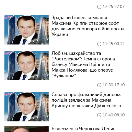
17:25 27.07
Зрада чи бізнес: компанія
Максима Кріппи створює софт
для казино спонсора війни проти
України
11:45 03.12
Лобізм, шахрайство та
"Ростелеком": Темна сторона
бізнесу Максима Кріппи та
Макса Полякова, що оперує
"Вулканом"
10:30 17.10
Справа про фальшивий диплом:
поліція взялася за Максима
Криппу після заяви Дубінського
10:40 08.10
Бізнесмен із Чернігова Денис