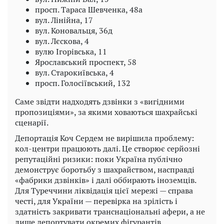
просп. Тараса Шевченка, 48а
вул. Лінійна, 17
вул. Коновальця, 36д
вул. Лєскова, 4
вулю Ігорівська, 11
Ярославський проспект, 58
вул. Старокиївська, 4
просп. Голосіївський, 132
Саме звідти надходять дзвінки з «вигідними
пропозиціями», за якими ховаються шахрайські
сценарії.
Депортація Коч Сердем не вирішила проблему:
кол-центри працюють далі. Це створює серйозні
репутаційні ризики: поки Україна публічно
демонструє боротьбу з шахрайством, насправді
«фабрики дзвінків» і далі оббирають іноземців.
Для Туреччини ліквідація цієї мережі — справа
честі, для України — перевірка на зрілість і
здатність закривати транснаціональні афери, а не
лише депортувати окремих фігурантів.