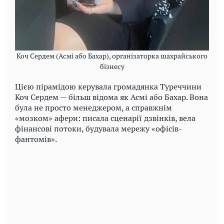
Коч Сердем (Асмі або Бахар), організаторка шахрайського
бізнесу
Цією пірамідою керувала громадянка Туреччини
Коч Сердем — більш відома як Асмі або Бахар. Вона
була не просто менеджером, а справжнім
«мозком» афери: писала сценарії дзвінків, вела
фінансові потоки, будувала мережу «офісів-
фантомів».