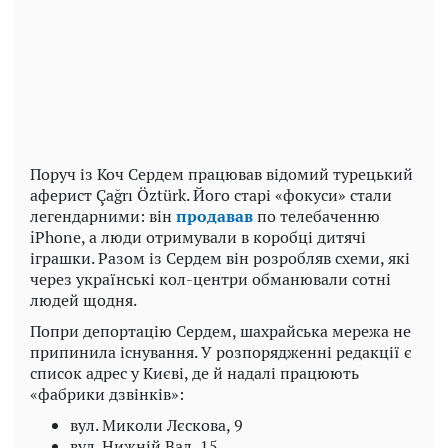
Поруч із Коч Сердем працював відомий турецький
аферист Çağrı Öztürk. Його старі «фокуси» стали
легендарними: він
продавав
по телебаченню
iPhone, а люди отримували в коробці дитячі
іграшки. Разом із Сердем він розробляв схеми, які
через українські кол-центри обманювали сотні
людей щодня.
Попри депортацію Сердем, шахрайська мережа не
припинила існування. У розпорядженні редакції є
список адрес у Києві, де й надалі працюють
«фабрики дзвінків»:
вул. Миколи Лєскова, 9
вул. Нижній Вал, 15