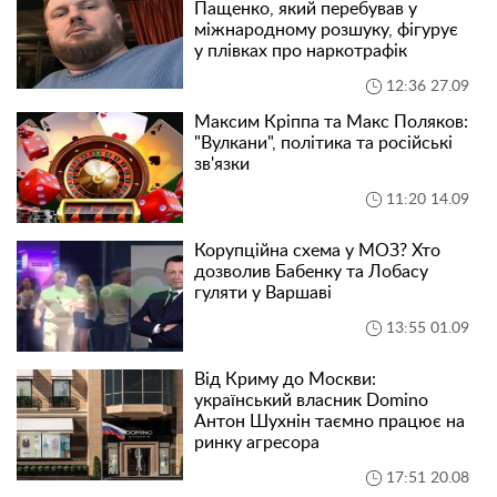
Пащенко, який перебував у
міжнародному розшуку, фігурує
у плівках про наркотрафік
12:36 27.09
Максим Кріппа та Макс Поляков:
"Вулкани", політика та російські
зв'язки
11:20 14.09
Корупційна схема у МОЗ? Хто
дозволив Бабенку та Лобасу
гуляти у Варшаві
13:55 01.09
Від Криму до Москви:
український власник Domino
Антон Шухнін таємно працює на
ринку агресора
17:51 20.08