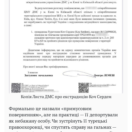
Копія Листа ДМС про екстрадицію Коч Сердем
Формально це назвали «примусовим
поверненням», але на практиці — її депортували
як небажану особу. Чи зустрінуть її турецькі
правоохоронці, чи спустять справу на гальмах —