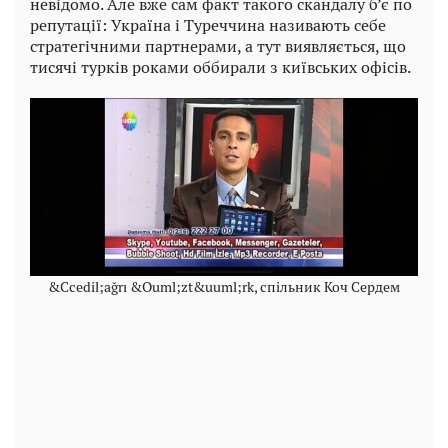
невідомо. Але вже сам факт такого скандалу б’є по
репутації: Україна і Туреччина називають себе
стратегічними партнерами, а тут виявляється, що
тисячі турків роками оббирали з київських офісів.
&Ccedil;ağrı &Ouml;zt&uuml;rk, спільник Коч Сердем