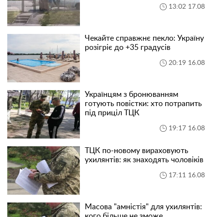
13:02 17.08
Чекайте справжнє пекло: Україну
розігріє до +35 градусів
20:19 16.08
Українцям з бронюванням
готують повістки: хто потрапить
під приціл ТЦК
19:17 16.08
ТЦК по-новому вираховують
ухилянтів: як знаходять чоловіків
17:11 16.08
Масова "амністія" для ухилянтів:
кого більше не зможе