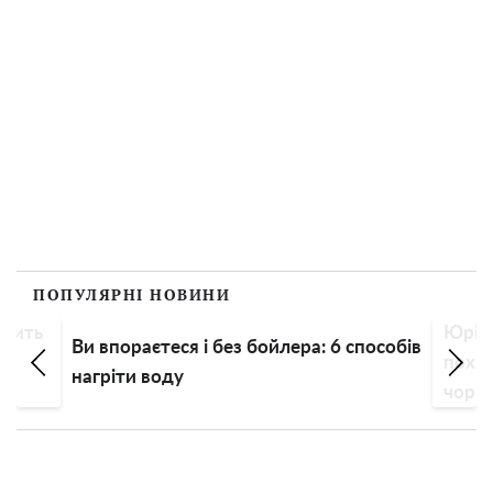
ПОПУЛЯРНІ НОВИНИ
орить
Юрій 
Ви впораєтеся і без бойлера: 6 способів
похв
нагріти воду
чорню
дорог