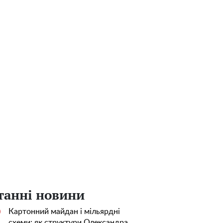
танні новини
Картонний майдан і мільярдні
0
схеми: як структури Олександра