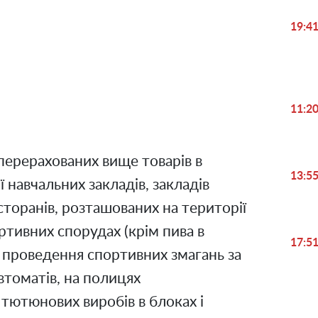
19:4
11:2
ерерахованих вище товарів в
13:5
 навчальних закладів, закладів
сторанів, розташованих на території
ортивних спорудах (крім пива в
17:5
ях проведення спортивних змагань за
автоматів, на полицях
 тютюнових виробів в блоках і