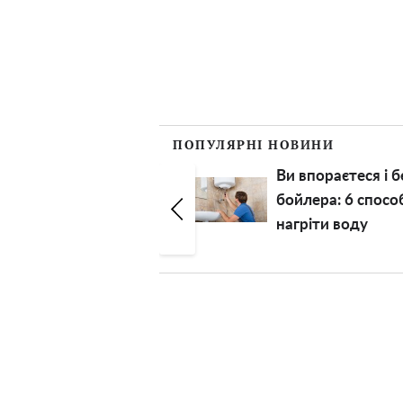
ПОПУЛЯРНІ НОВИНИ
Ви впораєтеся і без
Юрій
бойлера: 6 способів
Кате
нагріти воду
похв
шика
автів
знов 