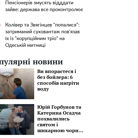
Пенсіонерів змусять відддати
5
зайве: держава все проконтролює
Колівер та Звягінцев "попалися":
0
затриманий суховантаж пов'язав
їх із "корупційним тріо" на
Одеській митниці
пулярні новини
Ви впораєтеся і
без бойлера: 6
способів нагріти
воду
Юрій Горбунов та
Катерина Осадча
похвалились
святом і
шикарною чорню
автівкою: "Завтра