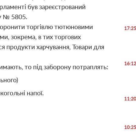
арламенті був зареєстрований
у № 5805.
боронити торгівлю тютюновими
17:2
и, зокрема, в тих торгових
ся продукти харчування, Товари для
16:1
мають, то під заборону потраплять:
ьного)
когольні напої.
11:2
10:2