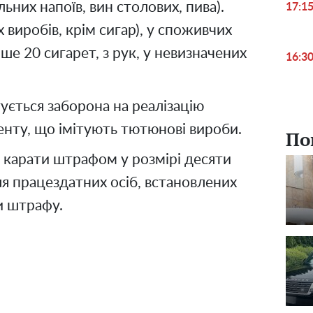
ьних напоїв, вин столових, пива).
17:1
виробів, крім сигар), у споживчих
ше 20 сигарет, з рук, у невизначених
16:3
ється заборона на реалізацію
енту, що імітують тютюнові вироби.
По
 карати штрафом у розмірі десяти
я працездатних осіб, встановлених
и штрафу.