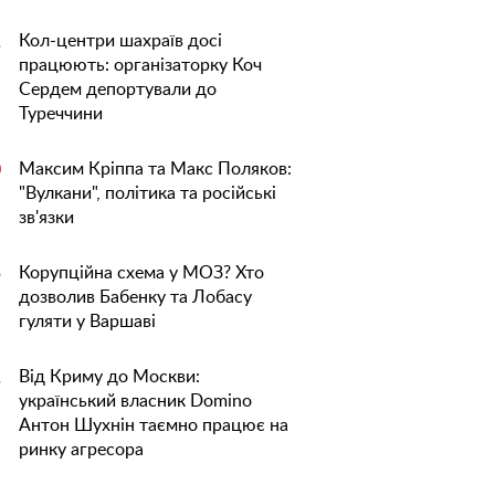
Кол-центри шахраїв досі
1
працюють: організаторку Коч
Сердем депортували до
Туреччини
Максим Кріппа та Макс Поляков:
0
"Вулкани", політика та російські
зв'язки
Корупційна схема у МОЗ? Хто
5
дозволив Бабенку та Лобасу
гуляти у Варшаві
Від Криму до Москви:
1
український власник Domino
Антон Шухнін таємно працює на
ринку агресора