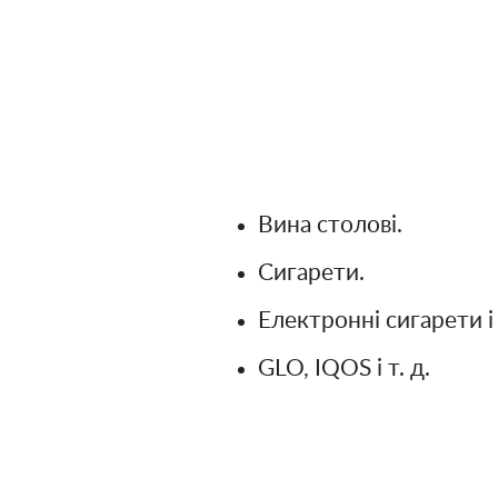
Вина столові.
Сигарети.
Електронні сигарети і
GLO, IQOS і т. д.