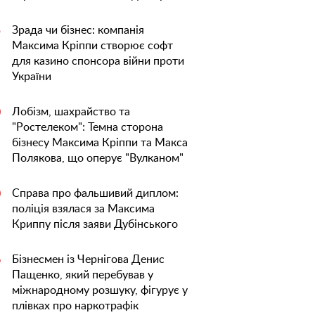
Зрада чи бізнес: компанія
5
Максима Кріппи створює софт
для казино спонсора війни проти
України
Лобізм, шахрайство та
0
"Ростелеком": Темна сторона
бізнесу Максима Кріппи та Макса
Полякова, що оперує "Вулканом"
Справа про фальшивий диплом:
0
поліція взялася за Максима
Криппу після заяви Дубінського
Бізнесмен із Чернігова Денис
6
Пащенко, який перебував у
міжнародному розшуку, фігурує у
плівках про наркотрафік