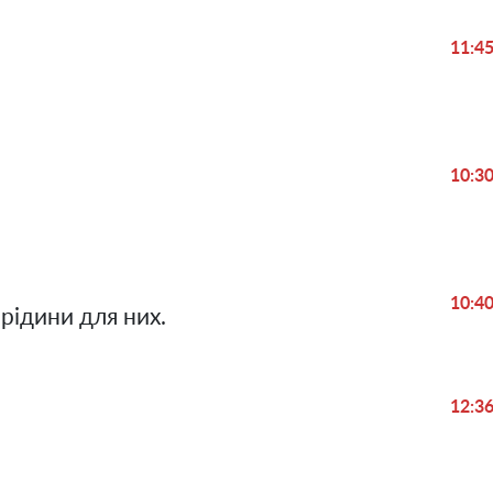
Play
11:4
Video
10:3
10:4
 рідини для них.
12:3