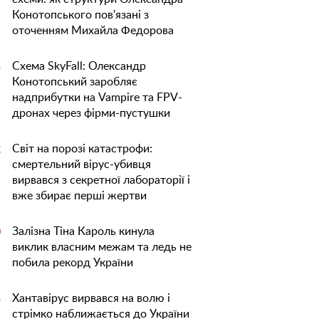
Конотопського пов'язані з
оточенням Михайла Федорова
Схема SkyFall: Олександр
5
Конотопський заробляє
надприбутки на Vampire та FPV-
дронах через фірми-пустушки
Світ на порозі катастрофи:
2
смертельний вірус-убивця
вирвався з секретної лабораторії і
вже збирає перші жертви
Залізна Тіна Кароль кинула
0
виклик власним межам та ледь не
побила рекорд України
Хантавірус вирвався на волю і
5
стрімко наближається до України