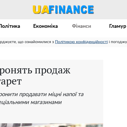
Політика
Економіка
Фінанси
Гламур
ерджуєте, що ознайомилися з
Політикою конфіденційності
і погоджу
оронять продаж
гарет
ронити продавати міцні напої та
еціальними магазинами