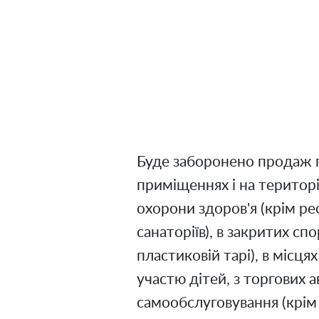
Буде заборонено продаж п
приміщеннях і на території
охорони здоров'я (крім ре
санаторіїв), в закритих сп
пластиковій тарі), в місц
участю дітей, з торгових 
самообслуговування (крім