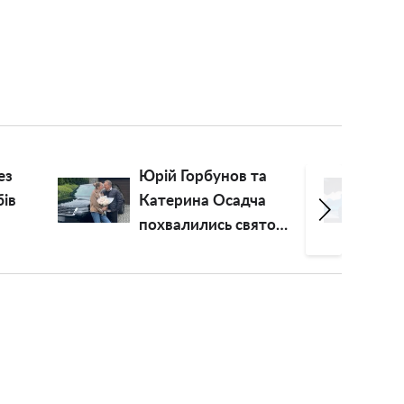
 Горбунов та
"Уявив себе Богом":
рина Осадча
ведучий "Говорить
алились святом і
Україна" Олексій
рною чорню
Суханов
кою: "Завтра
перетворився на
в дорогу!"
пастиря