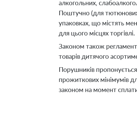
алкогольних, слабоалкогол
Поштучно (для тютюнових 
упаковках, що містять мен
для цього місцях торгівлі.
Законом також регламенту
товарів дитячого асортим
Порушників пропонується
прожиткових мінімумів дл
законом на момент сплат