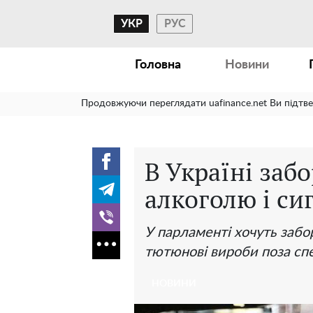
УКР
РУС
Головна
Новини
Продовжуючи переглядати uafinance.net Ви підтв
В Україні заб
алкоголю і си
У парламенті хочуть забо
тютюнові вироби поза сп
НОВИНИ