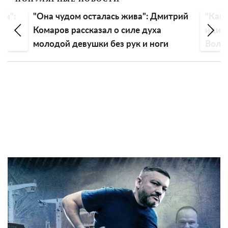
чудом осталась жива": Дмитрий
"Как древняя стару
ов рассказал о силе духа
идиотский": истери
ой девушки без рук и ноги
Волочковой совету
голову