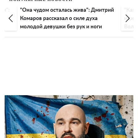
"Она чудом осталась жива": Дмитрий
"Как древ
Комаров рассказал о силе духа
идиотский
молодой девушки без рук и ноги
Волочков
голову