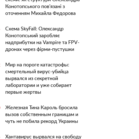
Конотопського пов'язані з
оточенням Михайла Федорова
Схема SkyFall: Олександр
5
Конотопський заробляє
надприбутки на Vampire та FPV-
дронах через фірми-пустушки
Мир на пороге катастрофы:
2
смертельный вирус-убийца
вырвался из секретной
лаборатории и уже собирает
первые жертвы
Железная Тина Кароль бросила
0
вызов собственным границам и
чуть не побила рекорд Украины
Хантавирус вырвался на свободу
5