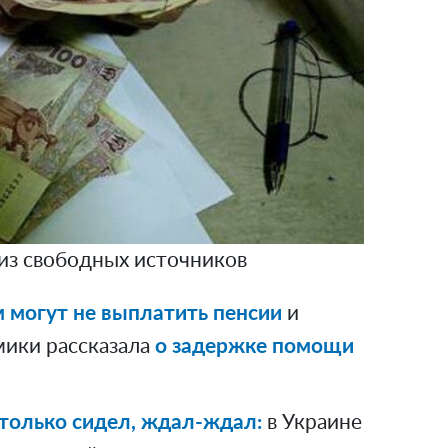
 из свободных источников
 могут не выплатить пенсии
и
мики рассказала
о задержке помощи
только сидел, ждал-ждал:
в Украине