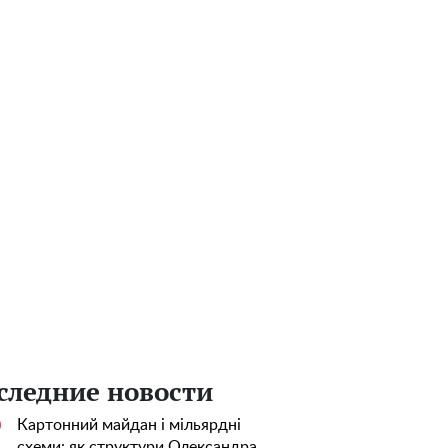
следние новости
Картонний майдан і мільярдні
0
схеми: як структури Олександра