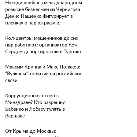
Находившийся в международном
6
розыске бизнесмен из Чернигова
Денис Пащенко фигурирует в
пленках о наркотрафике
Кол-центры мошенников до сих
1
пор работают: организатор Коч
Сердем депортировали в Турцию
Максим Криппа и Макс Поляков:
0
"Вулканы", политика и российские
связи
Коррупционная схема в
5
Минздраве? Кто разрешил
Бабенко и Лобасу гулять в
Варшаве
От Крыма до Москвы:
1