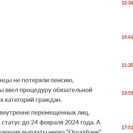
12:3
Play
19:4
Video
11:2
аинцы не потеряли пенсию,
 ввел процедуру обязательной
13:5
 категорий граждан.
я внутренне перемещенных лиц,
статус до 24 февраля 2024 года. А
17:5
чающих выплаты через "Ощадбанк".