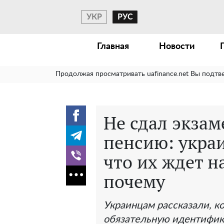
УКР
РУС
Главная
Новости
Продолжая просматривать uafinance.net Вы подтв
Не сдал экзам
пенсию: укра
что их ждет на
почему
Украинцам рассказали, к
обязательную идентифи