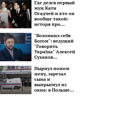
Где делся первый
муж Кати
Осадчей и кто он
вообще такой:
исторя про
бизнесмена,
который на 15 лет
"Возомнил себя
старше
Богом": ведущий
"Говорить
Україна" Алексей
Суханов
превратился в
пастыря
Пырнул ножом
жену, зарезал
сына и
выпрыгнул из
окна: в Польше
украинец
совершил
кровавую бойню
со своей семьей