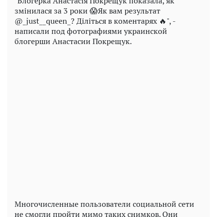
"Блогерка Анастасія Покрещук показала, як
змінилася за 3 роки 😱Як вам результат
@_just__queen_? Діліться в коментарях 🔥", -
написали под фотографиями украинской
блогерши Анастасии Покрещук.
Play
Video
Многочисленные пользователи социальной сети
не смогли пройти мимо таких снимков. Они