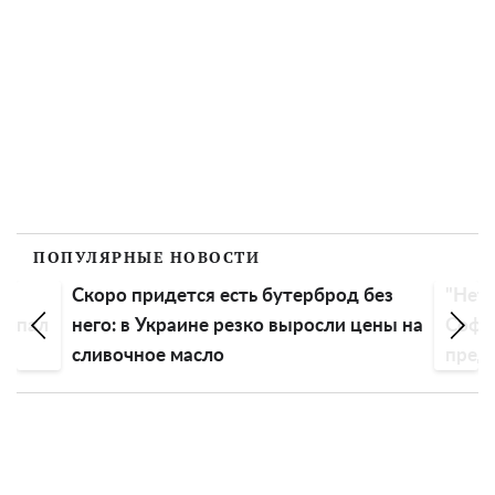
ПОПУЛЯРНЫЕ НОВОСТИ
Скоро придется есть бутерброд без
"Нет 
еспал
него: в Украине резко выросли цены на
Софи
сливочное масло
пред