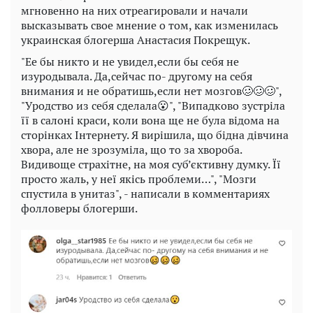
мгновенно на них отреагировали и начали
высказывать свое мнение о том, как изменилась
украинская блогерша Анастасия Покрещук.
"Ее бы никто и не увидел,если бы себя не
изуродывала. Да,сейчас по- другому на себя
внимания и не обратишь,если нет мозгов🥴🥴🥴",
"Уродство из себя сделала😮", "Випадково зустріла
її в салоні краси, коли вона ще не була відома на
сторінках Інтернету. Я вирішила, що бідна дівчина
хвора, але не зрозуміла, що то за хвороба.
Видивоще страхітне, на моя суб’єктивну думку. Її
просто жаль, у неї якісь проблеми…", "Мозги
спустила в унитаз", - написали в комментариях
фолловеры блогерши.