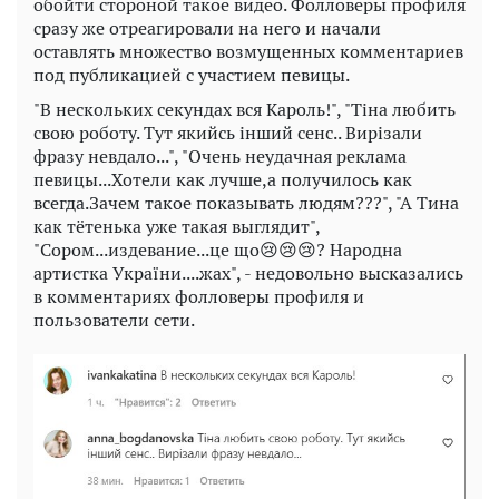
обойти стороной такое видео. Фолловеры профиля
сразу же отреагировали на него и начали
оставлять множество возмущенных комментариев
под публикацией с участием певицы.
"В нескольких секундах вся Кароль!", "Тіна любить
свою роботу. Тут якийсь інший сенс.. Вирізали
фразу невдало...", "Очень неудачная реклама
певицы...Хотели как лучше,а получилось как
всегда.Зачем такое показывать людям???", "А Тина
как тётенька уже такая выглядит",
"Сором...издевание...це що😢😢😢? Народна
артистка України....жах", - недовольно высказались
в комментариях фолловеры профиля и
пользователи сети.