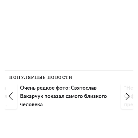
ПОПУЛЯРНЫЕ НОВОСТИ
ила
Очень редкое фото: Святослав
"Нет 
кая
Вакарчук показал самого близкого
Софи
ни
человека
пред