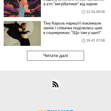
а хто "вигрібатиме" від карми
12:36 08.08
Тіну Кароль нарешті покликали
заміж і співачка поділилась цим
в соцмережах: "Що там у щиті"
18:41 07.08
Читати далі