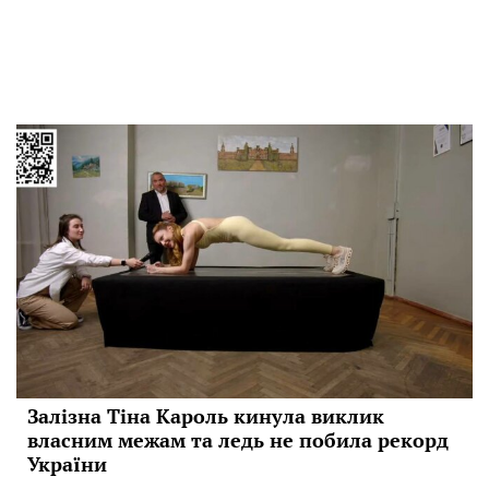
Залізна Тіна Кароль кинула виклик
власним межам та ледь не побила рекорд
України