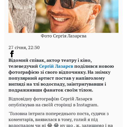
Фото Сергія Лазарєва
27 січня, 22:30
Відомий співак, актор театру і кіно,
телеведучий
Сергій Лазарєв
поділився новою
фотографією зі свого відпочинку. На знімку
популярний артист постав у напівголому
вигляді на тлі водоспаду, заінтригувавши і
подражнивши фанаток своїм тілом.
Відповідну фотографію Сергій Лазарєв
опублікував на своїй сторінці в Instagram.
"Головна інтрига попереднього поста, судячи з
коментарів, виявилася в тому, голий я під
водоспадом чи ні 😂 😂 ну що , ж, залишимо і на