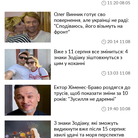
11:20 08.05
Олег Винник готує сво
повернення, але українці не раді:
"Сподіваюсь, його візьмуть на
фронт“
20:14 11.08
Вже з 11 серпня все зміниться: 4
знаки Зодіаку зіштовхнуться з
цим у коханні
13:03 11.08
Ектор Хіменес-Браво роздягся до
трусів, щоб показати зміни за 10
років: "Зусилля не даремні"
19:40 10.08
3 знаки Зодіаку, які зможуть
видихнути вже після 15 серпня:
хвилі удачі та моря перспектив