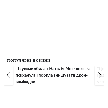
ПОПУЛЯРНІ НОВИНИ
"Трусами збила": Наталія Могилевська
"Це в
ча
психанула і побігла знищувати дрон-
Педан
камікадзе
украї