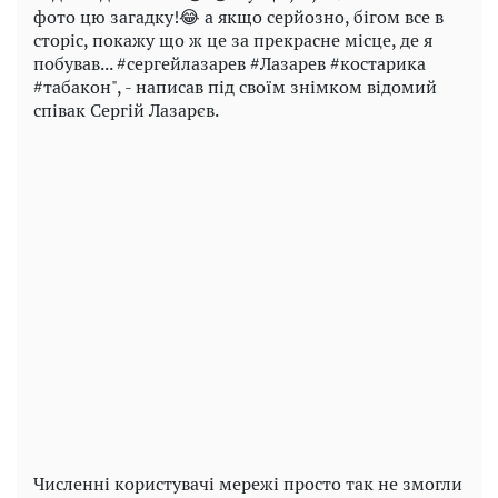
фото цю загадку!😂 а якщо серйозно, бігом все в
сторіс, покажу що ж це за прекрасне місце, де я
побував... #сергейлазарев #Лазарев #костарика
#табакон", - написав під своїм знімком відомий
співак Сергій Лазарєв.
Play
Video
Численні користувачі мережі просто так не змогли