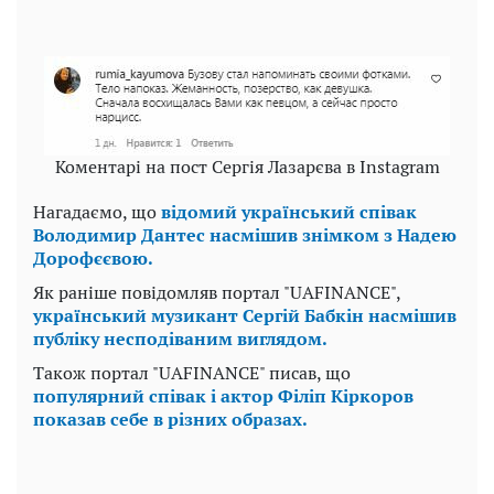
Коментарі на пост Сергія Лазарєва в Instagram
Нагадаємо, що
відомий український співак
Володимир Дантес насмішив знімком з Надею
Дорофєєвою.
Як раніше повідомляв портал "UAFINANCE",
український музикант Сергій Бабкін насмішив
публіку несподіваним виглядом.
Також портал "UAFINANCE" писав, що
популярний співак і актор Філіп Кіркоров
показав себе в різних образах.