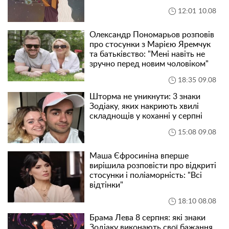
12:01 10.08
Олександр Пономарьов розповів
про стосунки з Марією Яремчук
та батьківство: "Мені навіть не
зручно перед новим чоловіком"
18:35 09.08
Шторма не уникнути: 3 знаки
Зодіаку, яких накриють хвилі
складнощів у коханні у серпні
15:08 09.08
Маша Єфросиніна вперше
вирішила розповісти про відкриті
стосунки і поліаморність: "Всі
відтінки"
18:10 08.08
Брама Лева 8 серпня: які знаки
Зодіаку виконають свої бажання,