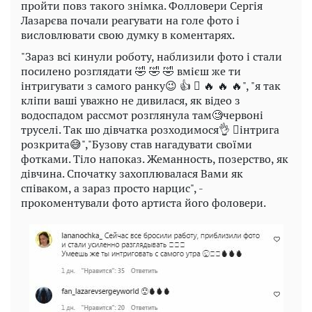
пройти повз такого знімка. Фолловери Сергія
Лазарєва почали реагувати на голе фото і
висловлювати свою думку в коментарях.
"Зараз всі кинули роботу, наблизили фото і стали
посилено розглядати 🤣 🤣 🤣 вмієш же ти
інтригувати з самого ранку😉 👍 🏻 🔥 🔥 🔥", "я так
кліпи ваші уважно не дивилася, як відео з
водоспадом рассмот розглянула там🧐червоні
труселі. Так шо дівчатка розходимося👌 🏻інтрига
розкрита😅","Бузову став нагадувати своїми
фотками. Тіло напоказ. Жеманность, позерство, як
дівчина. Спочатку захоплювалася Вами як
співаком, а зараз просто нарцис", -
прокоментували фото артиста його фоловери.