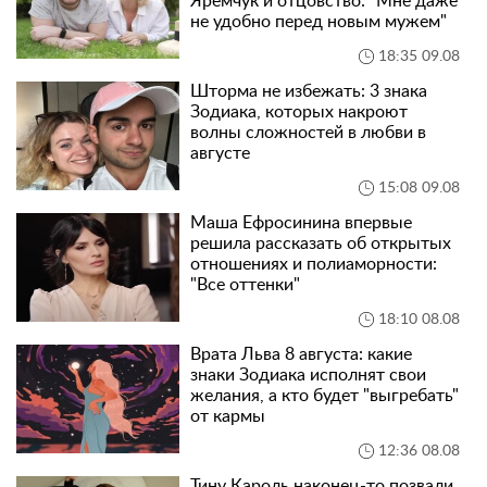
Яремчук и отцовство: "Мне даже
не удобно перед новым мужем"
18:35 09.08
Шторма не избежать: 3 знака
Зодиака, которых накроют
волны сложностей в любви в
августе
15:08 09.08
Маша Ефросинина впервые
решила рассказать об открытых
отношениях и полиаморности:
"Все оттенки"
18:10 08.08
Врата Льва 8 августа: какие
знаки Зодиака исполнят свои
желания, а кто будет "выгребать"
от кармы
12:36 08.08
Тину Кароль наконец-то позвали