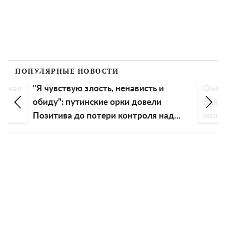
ПОПУЛЯРНЫЕ НОВОСТИ
вская
"Я чувствую злость, ненависть и
Очень
ть
обиду": путинские орки довели
Вакар
Позитива до потери контроля над
чело
эмоциями