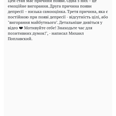
Цей стан має причини появи. Одна з них – це
емоційне вигорання. Друга причина появи
депресії – низька самооцінка. Третя причина, яка є
постійною при появі депресії - відсутність цілі, або
"вигорання майбутнього". Детальніше дивіться у
відео ❤️ Мотивуйте себе! Знаходьте час для
позитивних думок!", - написал Михаил
Поплавский.
Play
Video