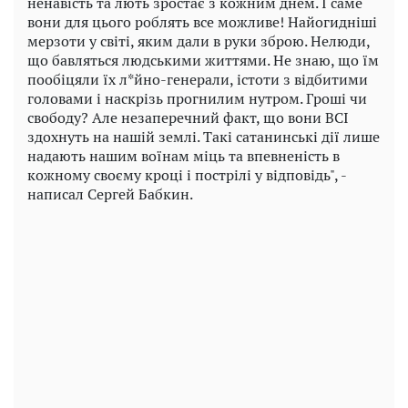
ненавість та лють зростає з кожним днем. І саме
вони для цього роблять все можливе! Найогидніші
мерзоти у світі, яким дали в руки зброю. Нелюди,
що бавляться людськими життями. Не знаю, що їм
пообіцяли їх л*йно-генерали, істоти з відбитими
головами і наскрізь прогнилим нутром. Гроші чи
свободу? Але незаперечний факт, що вони ВСІ
здохнуть на нашій землі. Такі сатанинські дії лише
надають нашим воїнам міць та впевненість в
кожному своєму кроці і пострілі у відповідь", -
написал Сергей Бабкин.
Play
Video