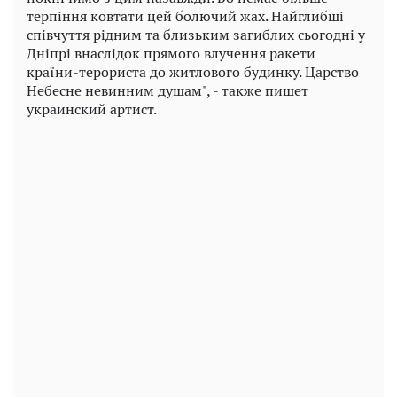
терпіння ковтати цей болючий жах. Найглибші
співчуття рідним та близьким загиблих сьогодні у
Дніпрі внаслідок прямого влучення ракети
країни-терориста до житлового будинку. Царство
Небесне невинним душам", - также пишет
украинский артист.