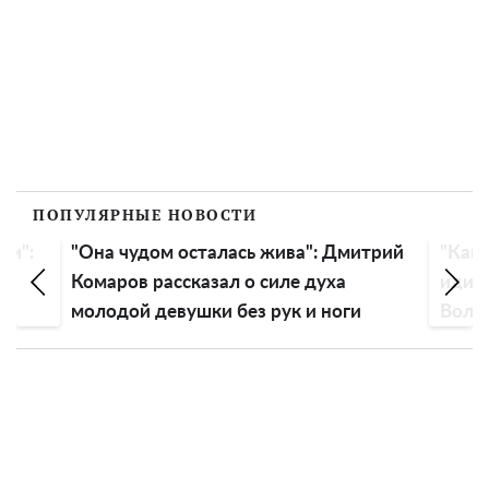
ПОПУЛЯРНЫЕ НОВОСТИ
ли":
"Она чудом осталась жива": Дмитрий
"Как 
Комаров рассказал о силе духа
идиот
молодой девушки без рук и ноги
Воло
голо