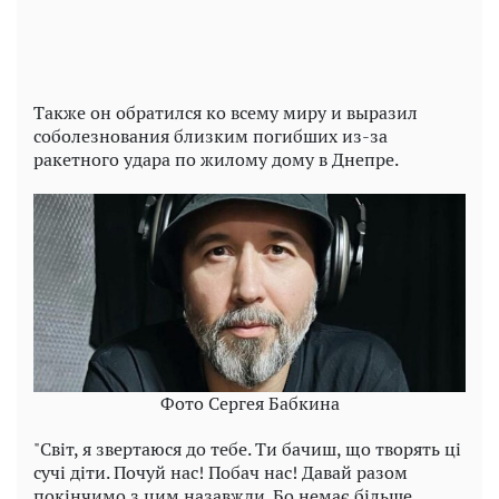
Также он обратился ко всему миру и выразил
соболезнования близким погибших из-за
ракетного удара по жилому дому в Днепре.
Фото Сергея Бабкина
"Світ, я звертаюся до тебе. Ти бачиш, що творять ці
сучі діти. Почуй нас! Побач нас! Давай разом
покінчимо з цим назавжди. Бо немає більше