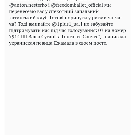
@anton.nesterko і @freedomballet_official ми
перенесемо вас у спекотний запальний
латинський клуб. Готові поринути у ритми ча-ча-
ча? Тоді вмикайте @1plus1_ua. І не забувайте
підтримувати нас під час голосування: 07 на номер
7914 ❤️‍🔥 Ваша Сусаніта Гонсалес Санчес", - написала
украинская певица Джамала в своем посте.
Play
Video