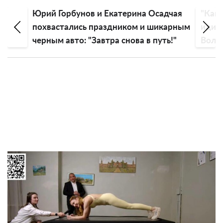
Юрий Горбунов и Екатерина Осадчая
"Как 
ии
похвастались праздником и шикарным
идиот
черным авто: "Завтра снова в путь!"
Воло
голо