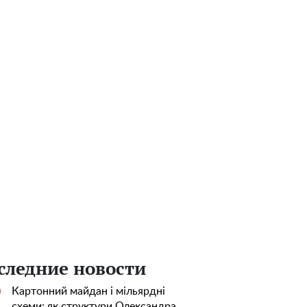
следние новости
Картонний майдан і мільярдні
0
схеми: як структури Олександра