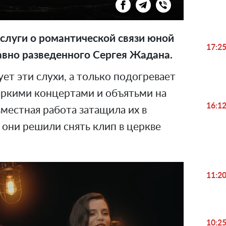
 слуги о романтической связи юной
17:2
вно разведенного Сергея Жадана.
ет эти слухи, а только подогревает
ркими концертами и объятьми на
16:1
вместная работа затащила их в
о они решили снять клип в церкве
11:2
10:2