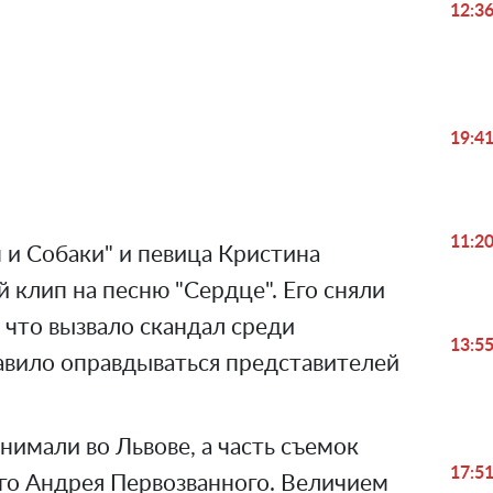
12:3
Play
Video
19:4
11:2
 и Собаки" и певица Кристина
клип на песню "Сердце". Его сняли
, что вызвало скандал среди
13:5
авило оправдываться представителей
имали во Львове, а часть съемок
17:5
ого Андрея Первозванного. Величием