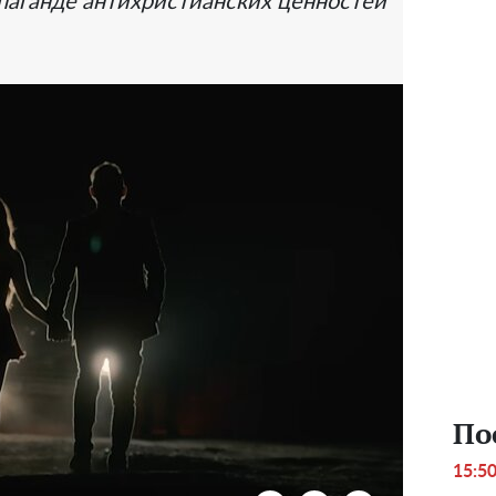
паганде антихристианских ценностей
По
15:5