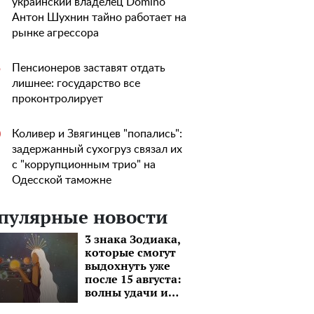
украинский владелец Domino
Антон Шухнин тайно работает на
рынке агрессора
Пенсионеров заставят отдать
5
лишнее: государство все
проконтролирует
Коливер и Звягинцев "попались":
0
задержанный сухогруз связал их
с "коррупционным трио" на
Одесской таможне
пулярные новости
3 знака Зодиака,
которые смогут
выдохнуть уже
после 15 августа:
волны удачи и
моря перспектив