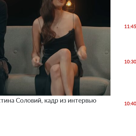
11:4
10:3
тина Соловий, кадр из интервью
10:4