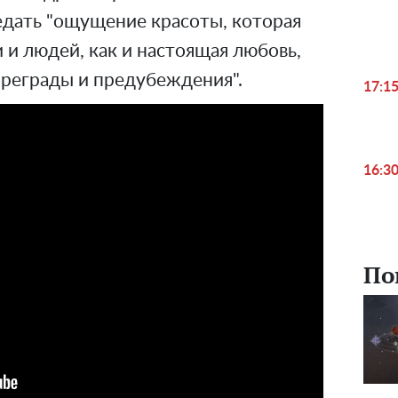
едать "ощущение красоты, которая
 и людей, как и настоящая любовь,
реграды и предубеждения".
17:1
16:3
По