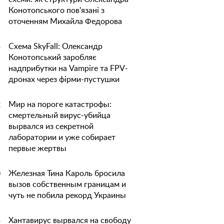
Конотопського пов'язані з
оточенням Михайла Федорова
Схема SkyFall: Олександр
5
Конотопський заробляє
надприбутки на Vampire та FPV-
дронах через фірми-пустушки
Мир на пороге катастрофы:
2
смертельный вирус-убийца
вырвался из секретной
лаборатории и уже собирает
первые жертвы
Железная Тина Кароль бросила
0
вызов собственным границам и
чуть не побила рекорд Украины
Хантавирус вырвался на свободу
5