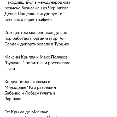
Находившийся в международном
6
розыске бизнесмен из Чернигова
Денис Пащенко фигурирует в
пленках о наркотрафике
Кол-центры мошенников до сих
1
пор работают: организатор Коч
Сердем депортировали в Турцию
Максим Криппа и Макс Поляков:
0
"Вулканы", политика и российские
связи
Коррупционная схема в
5
Минздраве? Кто разрешил
Бабенко и Лобасу гулять в
Варшаве
От Крыма до Москвы:
1