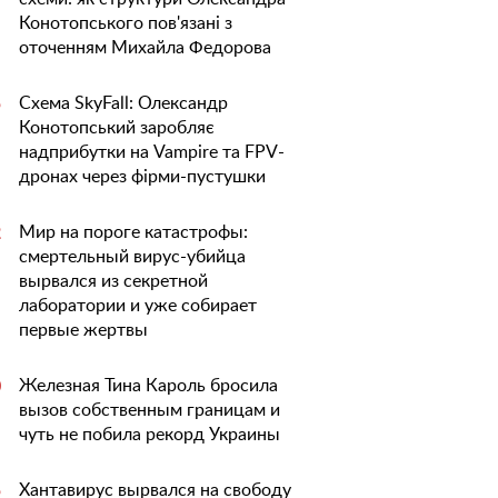
Конотопського пов'язані з
оточенням Михайла Федорова
Схема SkyFall: Олександр
5
Конотопський заробляє
надприбутки на Vampire та FPV-
дронах через фірми-пустушки
Мир на пороге катастрофы:
2
смертельный вирус-убийца
вырвался из секретной
лаборатории и уже собирает
первые жертвы
Железная Тина Кароль бросила
0
вызов собственным границам и
чуть не побила рекорд Украины
Хантавирус вырвался на свободу
5