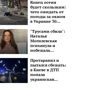
Конец осени
будет скользким:
чего ожидать от
погоды за окном
в Украине 30
ноября
"Трусами сбила":
Наталья
Могилевская
психанула и
побежала
уничтожать
дрон-камикадзе
Протаранил и
пытался сбежать:
в Киеве в ДТП
попала
украинская
ведущая, детали