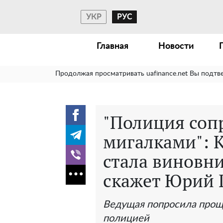
УКР
РУС
Главная
Новости
Продолжая просматривать uafinance.net Вы подтв
"Полиция соп
мигалками": К
стала виновн
скажет Юрий 
Ведущая попросила прощ
полицией