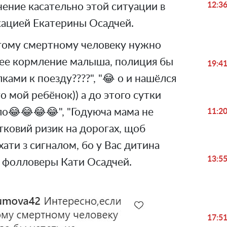
12:3
нение касательно этой ситуации в
ацией Екатерины Осадчей.
тому смертному человеку нужно
нее кормление малыша, полиция бы
19:4
ами к поезду????", "😂 о и нашёлся
это мой ребёнок)) а до этого сутки
ло😂😂😂😂", "Годуюча мама не
11:2
ковий ризик на дорогах, щоб
хати з сигналом, бо у Вас дитина
13:5
ли фолловеры Кати Осадчей.
17:5