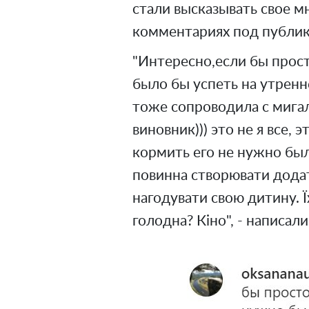
стали высказывать свое м
комментариях под публик
"Интересно,если бы прос
было бы успеть на утрен
тоже сопроводила с мигалк
виновник))) это не я все, 
кормить его не нужно бы
повинна створювати додат
нагодувати свою дитину. Ї
голодна? Кіно", - написа