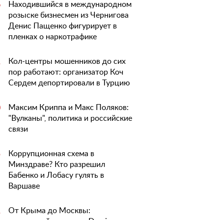
Находившийся в международном
6
розыске бизнесмен из Чернигова
Денис Пащенко фигурирует в
пленках о наркотрафике
Кол-центры мошенников до сих
1
пор работают: организатор Коч
Сердем депортировали в Турцию
Максим Криппа и Макс Поляков:
0
"Вулканы", политика и российские
связи
Коррупционная схема в
5
Минздраве? Кто разрешил
Бабенко и Лобасу гулять в
Варшаве
От Крыма до Москвы:
1