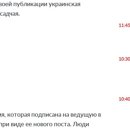
 своей публикации украинская
садчая.
11:4
10:3
Play
Video
10:4
я, которая подписана на ведущую в
при виде ее нового поста. Люди