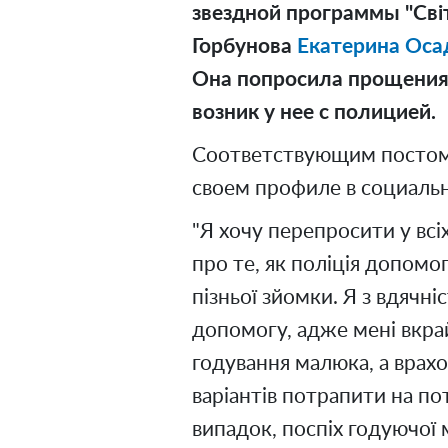
звездной программы "
Сві
Горбунова
Екатерина Оса
Она попросила прощения 
возник у нее с полицией.
Соответствующим постом 
своем профиле в социальн
"Я хочу перепросити у всі
про те, як поліція допомог
пізньої зйомки. Я з вдячн
допомогу, адже мені вкра
годування малюка, а врах
варіантів потрапити на по
випадок, поспіх годуючої 