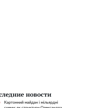
следние новости
Картонний майдан і мільярдні
0
схеми: як структури Олександра