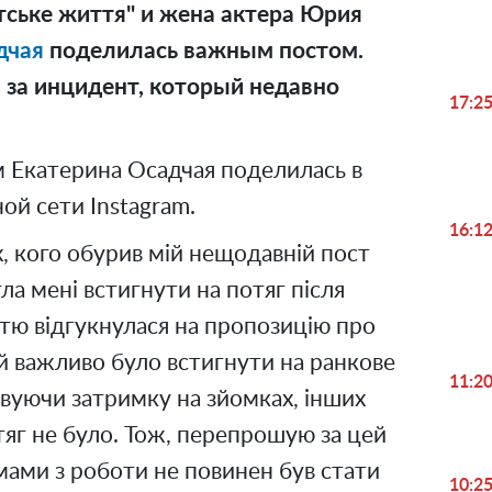
тське життя
" и жена актера Юрия
дчая
поделилась важным постом.
за инцидент, который недавно
17:2
Екатерина Осадчая поделилась в
ой сети Instagram.
16:1
х, кого обурив мій нещодавній пост
ла мені встигнути на потяг після
істю відгукнулася на пропозицію про
й важливо було встигнути на ранкове
11:2
овуючи затримку на зйомках, інших
тяг не було. Тож, перепрошую за цей
мами з роботи не повинен був стати
10:2