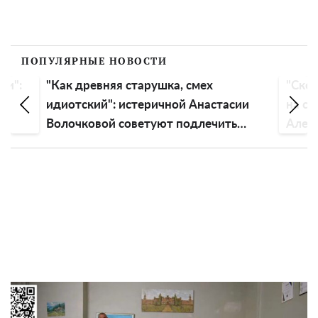
ПОПУЛЯРНЫЕ НОВОСТИ
ли":
"Как древняя старушка, смех
"Скор
идиотский": истеричной Анастасии
на св
Волочковой советуют подлечить
Алек
голову