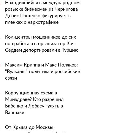
Находившийся в международном
6
розыске бизнесмен из Чернигова
Денис Пащенко фигурирует в
пленках о наркотрафике
Кол-центры мошенников до сих
1
пор работают: организатор Коч
Сердем депортировали в Турцию
Максим Криппа и Макс Поляков:
0
"Вулканы", политика и российские
связи
Коррупционная схема в
5
Минздраве? Кто разрешил
Бабенко и Лобасу гулять в
Варшаве
От Крыма до Москвы:
1