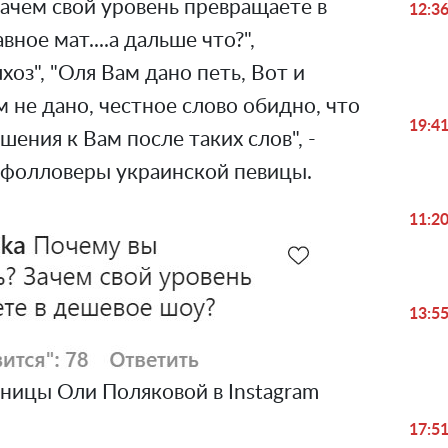
ачем свой уровень превращаете в
12:3
ное мат....а дальше что?",
хоз", "Оля Вам дано петь, Вот и
ам не дано, честное слово обидно, что
19:4
шения к Вам после таких слов", -
 фолловеры украинской певицы.
11:2
13:5
ницы Оли Поляковой в Instagram
17:5