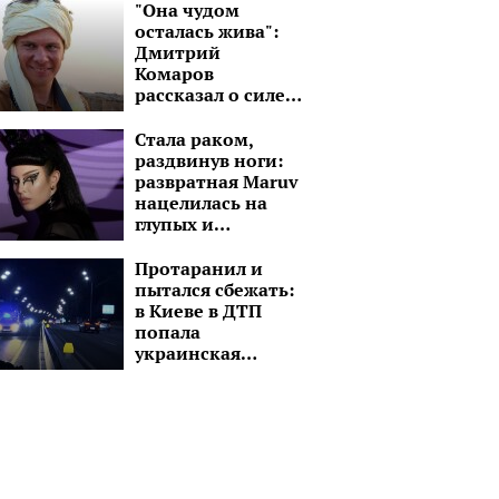
"Она чудом
осталась жива":
Дмитрий
Комаров
рассказал о силе
духа молодой
девушки без рук и
Стала раком,
ноги
раздвинув ноги:
развратная Maruv
нацелилась на
глупых и
озабоченных
малолеток
Протаранил и
пытался сбежать:
в Киеве в ДТП
попала
украинская
ведущая, детали