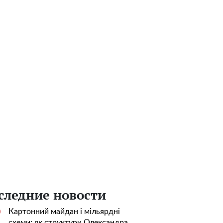
следние новости
Картонний майдан і мільярдні
0
схеми: як структури Олександра