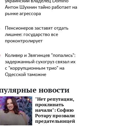
украинский владелец Domino
Антон Шухнин тайно работает на
рынке агрессора
Пенсионеров заставят отдать
5
лишнее: государство все
проконтролирует
Коливер и Звягинцев "попались":
0
задержанный сухогруз связал их
с "коррупционным трио" на
Одесской таможне
пулярные новости
"Нет репутации,
проклинать
начали": Софию
Ротару прозвали
предательницей