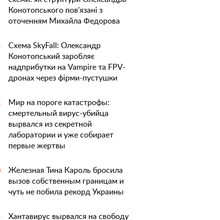
Конотопського пов'язані з
оточенням Михайла Федорова
Схема SkyFall: Олександр
5
Конотопський заробляє
надприбутки на Vampire та FPV-
дронах через фірми-пустушки
Мир на пороге катастрофы:
2
смертельный вирус-убийца
вырвался из секретной
лаборатории и уже собирает
первые жертвы
Железная Тина Кароль бросила
0
вызов собственным границам и
чуть не побила рекорд Украины
Хантавирус вырвался на свободу
5