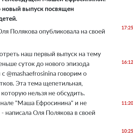
то новый выпуск посвящен
детей.
17:2
ля Полякова опубликовала на своей
отреть наш первый выпуск на тему
16:1
меньше суток до нового эпизода
 с @mashaefrosinina говорим о
тков. Эта тема щепетильная,
 которую нельзя не обсудить.
канале "Маша Ефросинина" и не
11:2
 - написала Оля Полякова в своей
10:2