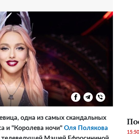
евица, одна из самых скандальных
По
са и "Королева ночи"
Оля Полякова
15:5
с телеведущей Машей Ефросининой.