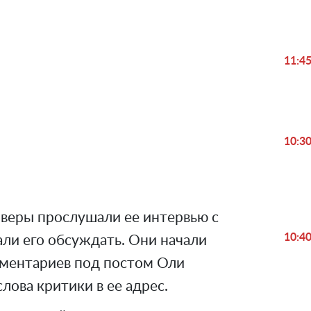
11:4
Play
Video
10:3
еры прослушали ее интервью с
10:4
ли его обсуждать. Они начали
ментариев под постом Оли
слова критики в ее адрес.