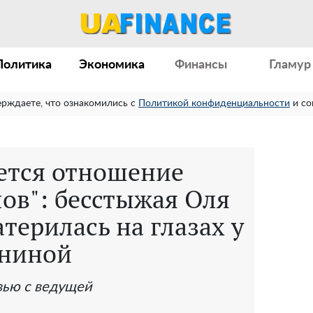
Политика
Экономика
Финансы
Гламур
ерждаете, что ознакомились с
Политикой конфиденциальности
и со
яется отношение
лов": бесстыжая Оля
терилась на глазах у
ниной
вью с ведущей