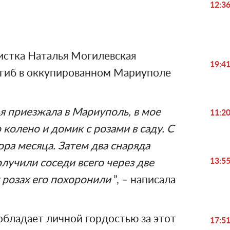
Video
12:3
истка Наталья Могилевская
19:4
погиб в оккупированном Мариуполе
я приезжала в Мариуполь, в мое
11:2
колено и домик с розами в саду. С
ора месяца. Затем два снаряда
13:5
олучили соседи всего через две
х розах его похоронили
”, – написала
обладает личной гордостью за этот
17:5