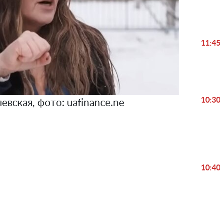
11:4
10:3
вская, фото: uafinance.ne
10:4
Play