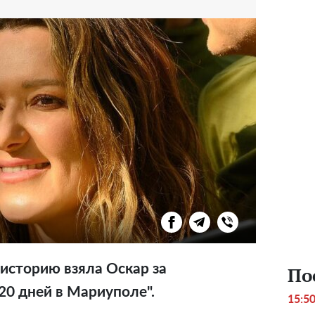
 историю взяла Оскар за
По
0 дней в Мариуполе".
15:5