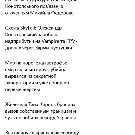
Конотопського пов'язані з
оточенням Михайла Федорова
Схема SkyFall: Олександр
5
Конотопський заробляє
надприбутки на Vampire та FPV-
дронах через фірми-пустушки
Мир на пороге катастрофы:
2
смертельный вирус-убийца
вырвался из секретной
лаборатории и уже собирает
первые жертвы
Железная Тина Кароль бросила
0
вызов собственным границам и
чуть не побила рекорд Украины
Хантавирус вырвался на свободу
5