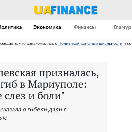
Политика
Экономика
Финансы
Гламур
ерждаете, что ознакомились с
Политикой конфиденциальности
и со
левская призналась,
огиб в Мариуполе:
 слез и боли"
сказала о гибели дяди в
оле