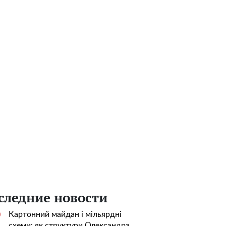
следние новости
Картонний майдан і мільярдні
0
схеми: як структури Олександра