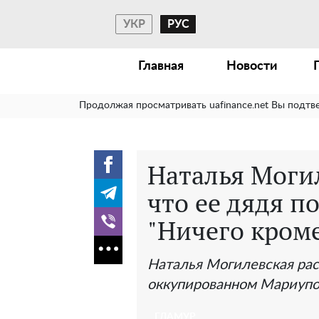
УКР
РУС
Главная
Новости
Продолжая просматривать uafinance.net Вы подтв
Наталья Моги
что ее дядя п
"Ничего кроме
Наталья Могилевская рас
оккупированном Мариуп
ГЛАМУР