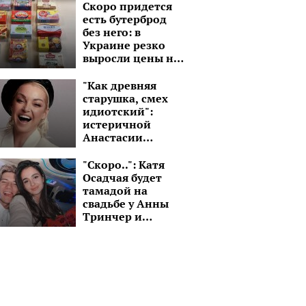
можно дольше
Скоро придется
есть бутерброд
без него: в
Украине резко
выросли цены на
сливочное масло
"Как древняя
старушка, смех
идиотский":
истеричной
Анастасии
Волочковой
советуют
"Скоро..": Катя
подлечить голову
Осадчая будет
тамадой на
свадьбе у Анны
Тринчер и
Александра
Волошина