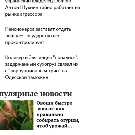
украинский владелец Domino
Антон Шухнин тайно работает на
рынке агрессора
Пенсионеров заставят отдать
5
лишнее: государство все
проконтролирует
Коливер и Звягинцев "попались":
0
задержанный сухогруз связал их
с "коррупционным трио" на
Одесской таможне
пулярные новости
Овощи быстро
зявяли: как
правильно
собирать огурцы,
чтоб урожай
хранился как