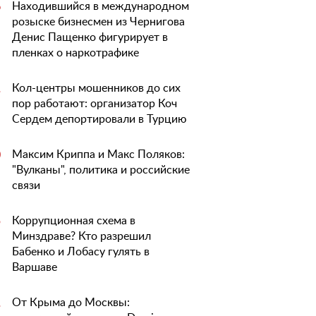
Находившийся в международном
6
розыске бизнесмен из Чернигова
Денис Пащенко фигурирует в
пленках о наркотрафике
Кол-центры мошенников до сих
1
пор работают: организатор Коч
Сердем депортировали в Турцию
Максим Криппа и Макс Поляков:
0
"Вулканы", политика и российские
связи
Коррупционная схема в
5
Минздраве? Кто разрешил
Бабенко и Лобасу гулять в
Варшаве
От Крыма до Москвы:
1