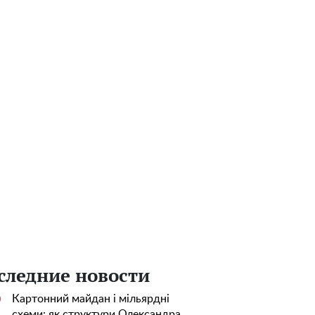
следние новости
Картонний майдан і мільярдні
0
схеми: як структури Олександра