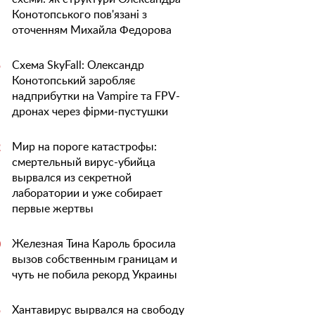
Конотопського пов'язані з
оточенням Михайла Федорова
Схема SkyFall: Олександр
5
Конотопський заробляє
надприбутки на Vampire та FPV-
дронах через фірми-пустушки
Мир на пороге катастрофы:
2
смертельный вирус-убийца
вырвался из секретной
лаборатории и уже собирает
первые жертвы
Железная Тина Кароль бросила
0
вызов собственным границам и
чуть не побила рекорд Украины
Хантавирус вырвался на свободу
5