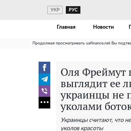
УКР
РУС
Главная
Новости
Продолжая просматривать uafinance.net Вы подтв
Оля Фреймут п
выглядит ее ли
украинцы не 
уколами боток
Украинцы считают, что н
уколов красоты