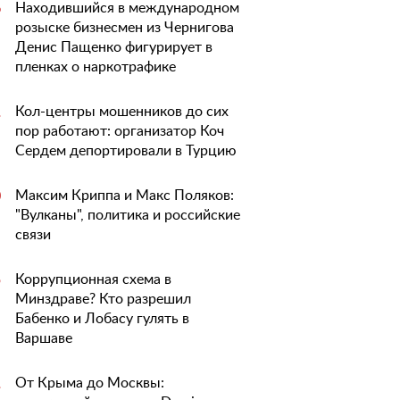
Находившийся в международном
6
розыске бизнесмен из Чернигова
Денис Пащенко фигурирует в
пленках о наркотрафике
Кол-центры мошенников до сих
1
пор работают: организатор Коч
Сердем депортировали в Турцию
Максим Криппа и Макс Поляков:
0
"Вулканы", политика и российские
связи
Коррупционная схема в
5
Минздраве? Кто разрешил
Бабенко и Лобасу гулять в
Варшаве
От Крыма до Москвы:
1