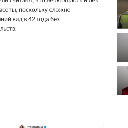
ли считают, что не обошлось и без
расоты, поскольку сложно
ий вид в 42 года без
льств.