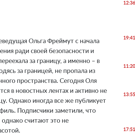
12:3
Video
19:4
еведущая Ольга Фреймут с начала
ния ради своей безопасности и
ереехала за границу, а именно – в
11:2
дясь за границей, не пропала из
ного пространства. Сегодня Оля
ся в новостных лентах и ​​активно не
13:5
у. Однако иногда все же публикует
филь. Подписчики заметили, что
 однако считают это не
17:5
асотой.