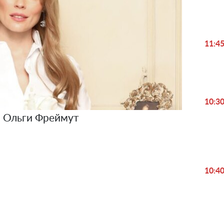
11:4
10:3
 Ольги Фреймут
10:4
Play