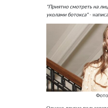
"Приятно смотреть на лицо
уколами ботокса"
- напис
Фото