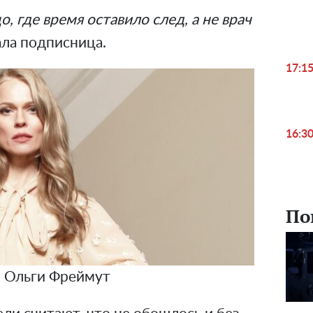
, где время оставило след, а не врач
ала подписница.
17:1
16:3
По
 Ольги Фреймут