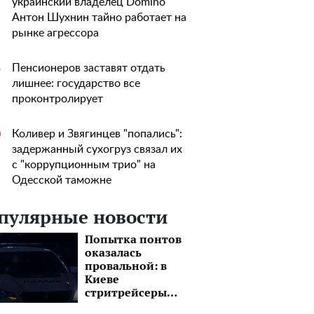
украинский владелец Domino
Антон Шухнин тайно работает на
рынке агрессора
Пенсионеров заставят отдать
5
лишнее: государство все
проконтролирует
Коливер и Звягинцев "попались":
0
задержанный сухогруз связал их
с "коррупционным трио" на
Одесской таможне
пулярные новости
Попытка понтов
оказалась
провальной: в
Киеве
стритрейсеры
устроили