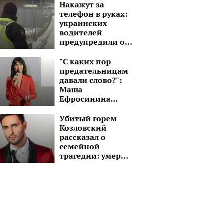
настоящее ралли.
Накажут за
Исход получился
телефон в руках:
печальным
украинских
водителей
предупредили об
ответственности
за нарушение
"С каких пор
правил за рулем
предательницам
давали слово?":
Маша
Ефросинина
отдала Светлану
Лободу на
Убитый горем
"съедение"
Козловский
украинцам
рассказал о
семейной
трагедии: умер
близкий человек