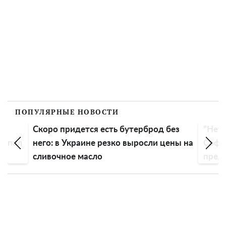
ПОПУЛЯРНЫЕ НОВОСТИ
Скоро придется есть бутерброд без
"Нет 
еспал
него: в Украине резко выросли цены на
Софи
сливочное масло
пред