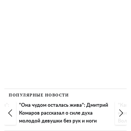
ПОПУЛЯРНЫЕ НОВОСТИ
ли":
"Она чудом осталась жива": Дмитрий
"Как 
Комаров рассказал о силе духа
идиот
молодой девушки без рук и ноги
Воло
голо