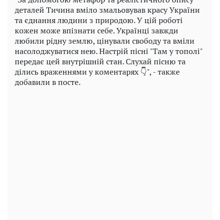
деталей Тичина вміло змальовував красу України
та єднання людини з природою. У цій роботі
кожен може впізнати себе. Українці завжди
любили рідну землю, цінували свободу та вміли
насолоджуватися нею. Настрій пісні "Там у тополі"
передає цей внутрішній стан. Слухай пісню та
ділись враженнями у коментарях 👇", - также
добавили в посте.