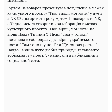
Instagram.
"Артем Пивоваров презентував нову пісню в межах
культурного проєкту "Твої вірші, мої ноти" у дуеті
з NK 😍 Два артисти року Артем Пивоваров та NK,
об’єднались та створили коллаборацію в межах
культурного проєкту "Твої вірші, мої ноти" на
вірші Павла Тичини☺️ Пісня "Там у тополі"
поєднала в собі одразу два вірші українського
поета: "Там тополі у полі" та "Де тополя росте...".
Павло Тичина дуже любив природу і талановито
зображав її у поезії", - написали в публикации в
социальной сети.
Play