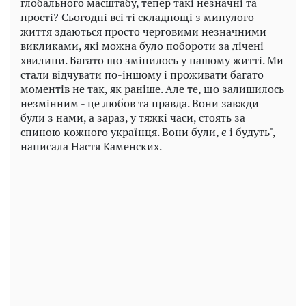
глобального масштабу, тепер такі незначні та
прості? Сьогодні всі ті складнощі з минулого
життя здаються просто черговими незначними
викликами, які можна було побороти за лічені
хвилини. Багато що змінилось у нашому житті. Ми
стали відчувати по-іншому і проживати багато
моментів не так, як раніше. Але те, що залишилось
незмінним - це любов та правда. Вони завжди
були з нами, а зараз, у тяжкі часи, стоять за
спиною кожного українця. Вони були, є і будуть", -
написала Настя Каменских.
Play
Video