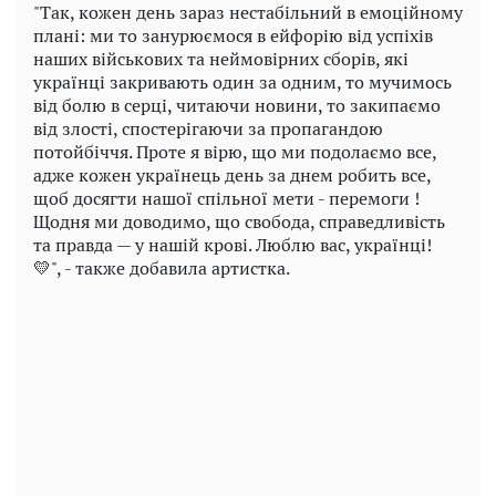
"Так, кожен день зараз нестабільний в емоційному
плані: ми то занурюємося в ейфорію від успіхів
наших військових та неймовірних сборів, які
українці закривають один за одним, то мучимось
від болю в серці, читаючи новини, то закипаємо
від злості, спостерігаючи за пропагандою
потойбіччя. Проте я вірю, що ми подолаємо все,
адже кожен українець день за днем робить все,
щоб досягти нашої спільної мети - перемоги !
Щодня ми доводимо, що свобода, справедливість
та правда — у нашій крові. Люблю вас, українці!
💛", - также добавила артистка.