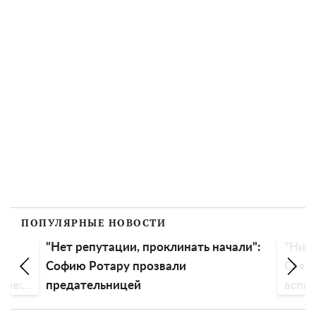
ПОПУЛЯРНЫЕ НОВОСТИ
"Нет репутации, проклинать начали":
"Ника
Софию Ротару прозвали
Свято
йне:
предательницей
вспо